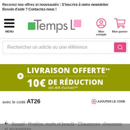
Recevez nos offres et nouveautés :
S'inscrire à notre newsletter
Besoin d'aide ?
Contactez-nous !
MENU
Mon
Mon panier
compte
Rechercher un article ou une référence
10€ de réduction dès 40€ d'achat. Offre
valable du 03/08/2026 au 12/08/2026.
AT26
avec le code
AJOUTER LE CODE
Accueil
Hygiène, mode et beauté
Chaussures, chaussons
>
>
et accessoires