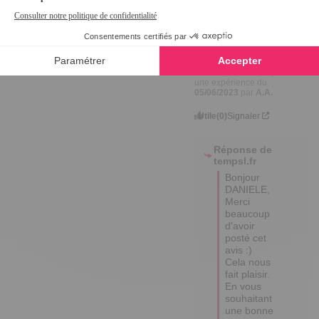
Avis vérifié
Correspond  à la photo 
du catalogue. Me 
convient tout a fait.
Avis du
01/08/2023
, suite à
une expérience du
05/06/2023
par
A.A.
Utile
(0)
Signaler
Réponse de
tempsl.fr
Bonjour 
DANIELE,

Merci 
beaucoup 
d'avoir 
posté cet 
avis :) 
Cela nous 
fait plaisir.

En vous 
souhaitant 
une bonne 