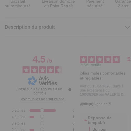
Satisfait
Livraison domicile
Paiement
Garantie
ou remboursé
ou Point Retrait
sécurisé
2 ans
Description du produit
4.5
5
/
5
Avis vérifié
jolies mules confortables 
et règlables.
Avis du
15/04/2026
, suite à
Basé sur
8
avis soumis à un
une expérience du
contrôle
10/03/2026
par
VALERIE D.
Voir tous les avis sur ce site
Utile
(0)
Signaler
5
étoiles
6
4
étoiles
1
Réponse de
tempsl.fr
3
étoiles
0
Bonjour 
2
étoiles
1