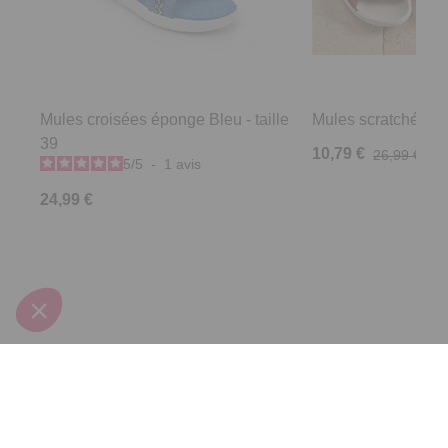
Mules croisées éponge Bleu - taille
Mules scratchées R
39
10,79 €
26,99 €
5
/
5
-
1
avis
24,99 €
Derniers articles consultés