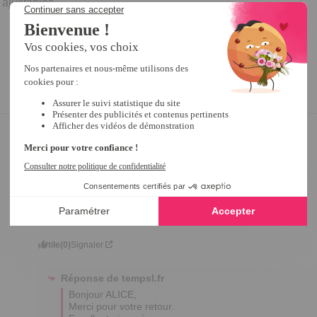
s ajustables
5
/
5
Avis vérifié
Bon rapport qualité/prix
Avis du
26/08/2023
, suite à une expérience du
01/08/2023
par
A.A.
Utile
(0)
Signaler
Réponse de
tempsl.fr
Bonjour ALICE,

Merci pour votre retour.
