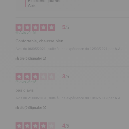
Excellente journée.

Abir.
5
/
5
Avis vérifié
Confortable, chausse bien
Avis du
06/05/2021
, suite à une expérience du
12/03/2021
par
A.A.
Utile
(0)
Signaler
3
/
5
Avis vérifié
pas d'avis
Avis du
21/08/2019
, suite à une expérience du
19/07/2019
par
A.A.
Utile
(0)
Signaler
4
/
5