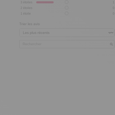
3
étoiles
1
2
étoiles
0
1
étoile
0
Trier les avis