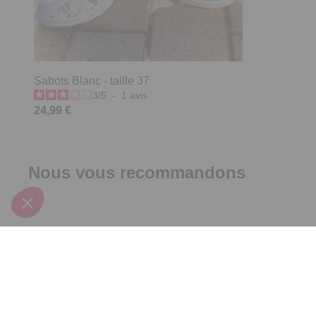
Sabots Blanc - taille 37
3
/
5
-
1
avis
24,99 €
Nous vous recommandons
Promo