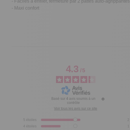
- Faciles à enfiler, fermeture par 2 pattes auto-agrippante
- Maxi confort
4.3
/
5
Basé sur
4
avis soumis à un
contrôle
Voir tous les avis sur ce site
5
étoiles
2
4
étoiles
1