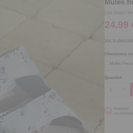
Mules fl
Les mules fle
24,99 
Voir la descript
Choisissez vo
Quantité
Satisfait
ou rembo