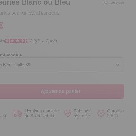
euries Blanc ou Bleu
Réf. 1981.018
uries pour un été champêtre
€
Voir le produit
Voir le produit
Voir le produit
Voir le produit
ion
4.3
/
5
-
4
avis
tre modèle
Ajouter au panier
Livraison domicile
Paiement
Garantie
ursé
ou Point Retrait
sécurisé
2 ans