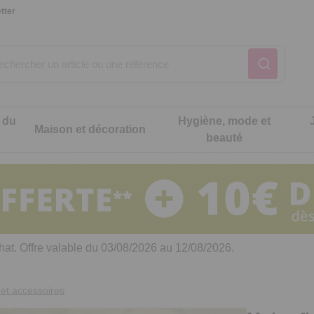
tter
 du
Hygiène, mode et
Maison et décoration
beauté
Notre produit du m
Notre produit du m
Notre produit du m
Notre produit du m
Notre produit du m
Notre produit du m
ons cuisine
t intimité
hat. Offre valable du 03/08/2026 au 12/08/2026.
 table
es de cuisine malins
et accessoires