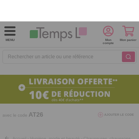
Recevez nos offres et nouveautés :
S'inscrire à notre newsletter
Besoin d'aide ?
Contactez-nous !
MENU
Mon
Mon panier
compte
Rechercher un article ou une référence
10€ de réduction dès 40€ d'achat. Offre
valable du 03/08/2026 au 12/08/2026.
AT26
avec le code
AJOUTER LE CODE
Accueil
Hygiène, mode et beauté
Chaussures, chaussons
>
>
et accessoires