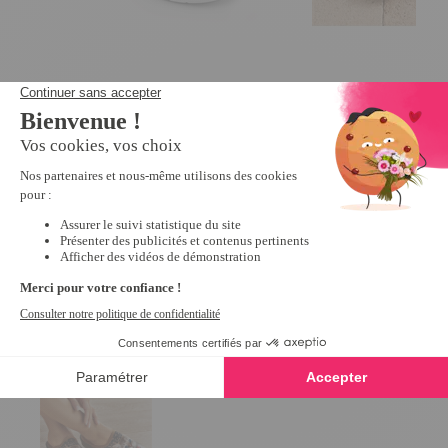
Mules croisées éponge Bleu - taille
Mules scratchées R
39
10,79 €
26,99 €
5
/
5
-
1
avis
24,99 €
Derniers articles consultés