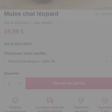
Mules chat léopard
Réf. 1554.229
De la douceur… aux pieds !
19,99 €
Voir la description
Choisissez votre modèle
Quantité
Ajouter au panier
Satisfait
Livraison domicile
Paiement
Garantie
ou remboursé
ou Point Retrait
sécurisé
2 ans