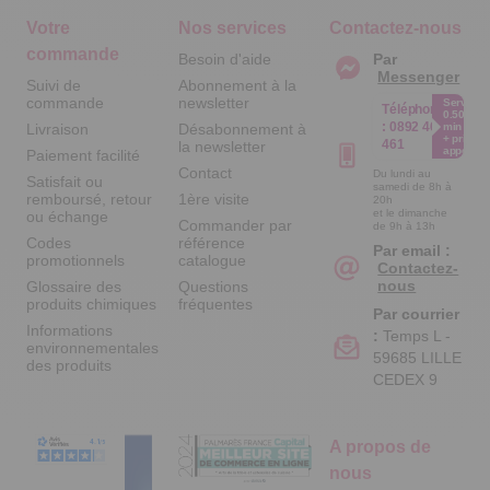
Votre
Nos services
Contactez-nous
commande
Besoin d'aide
Par
Messenger
Suivi de
Abonnement à la
commande
newsletter
Service
Téléphone
0.50€ /
:
0892 461
Livraison
Désabonnement à
min
+ prix
461
la newsletter
appel
Paiement facilité
Contact
Du lundi au
Satisfait ou
samedi de 8h à
remboursé, retour
1ère visite
20h
et le dimanche
ou échange
Commander par
de 9h à 13h
Codes
référence
Par email :
promotionnels
catalogue
Contactez-
nous
Glossaire des
Questions
produits chimiques
fréquentes
Par courrier
Informations
:
Temps L -
environnementales
59685 LILLE
des produits
CEDEX 9
A propos de
nous
Qui sommes-nous