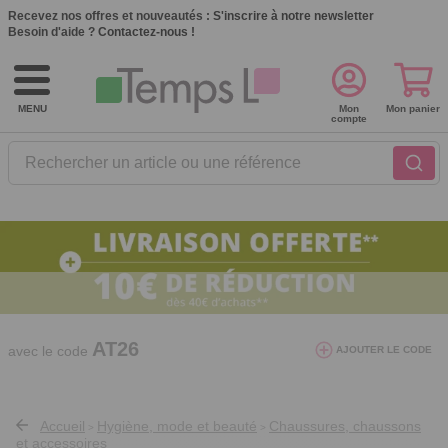
Recevez nos offres et nouveautés :
S'inscrire à notre newsletter
Besoin d'aide ?
Contactez-nous !
MENU
Mon
Mon panier
compte
Rechercher un article ou une référence
10€ de réduction dès 40€ d'achat. Offre
valable du 03/08/2026 au 12/08/2026.
AT26
avec le code
AJOUTER LE CODE
Accueil
Hygiène, mode et beauté
Chaussures, chaussons
>
>
et accessoires