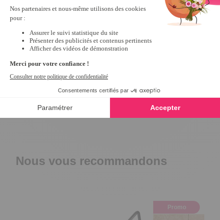
Merci pour 
1
étoile
0
votre gentil 
retour, 
Trier les avis
nous 
espérons 
vous servir 
encore 
longtemps.

Bonne 
journée.

Céline.
Nous vous recommandons
Promo