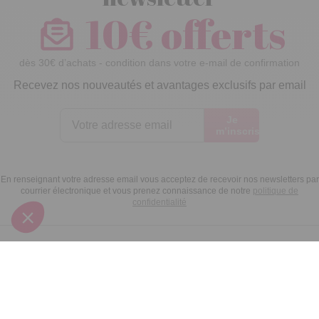
10€ offerts
dès 30€ d’achats - condition dans votre e-mail de confirmation
Recevez nos nouveautés et avantages exclusifs par email
Je
m’inscris
En renseignant votre adresse email vous acceptez de recevoir nos newsletters par
courrier électronique et vous prenez connaissance de notre
politique de
confidentialité
Satisfait
Service client
Paiement
ou remboursé
à votre écoute
sécurisé