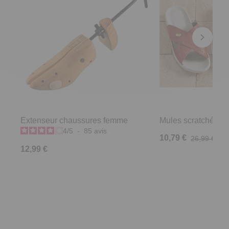
Extenseur chaussures femme
Mules scratchées R
4
/
5
-
85
avis
10,79 €
26,99 €
12,99 €