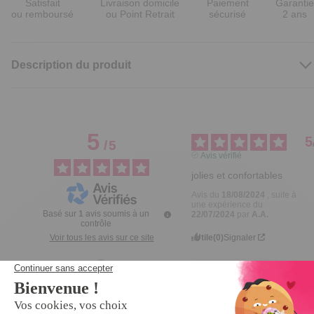
Satisfait
Livraison domicile
Paiement
Garantie
ou remboursé
ou Point Retrait
sécurisé
2 ans
Description du produit
5
5
/
5
Avis vérifié
jolies et confortables
Avis du
18/08/2024
, suite à
une expérience du
Basé sur
1
avis soumis à un
22/07/2024
par
A.A.
contrôle
Utile
(0)
Signaler
Voir tous les avis sur ce site
5
étoiles
1
Réponse de
4
étoiles
0
tempsl.fr
3
étoiles
0
Bonjour 
GERVAISE,

2
étoiles
0