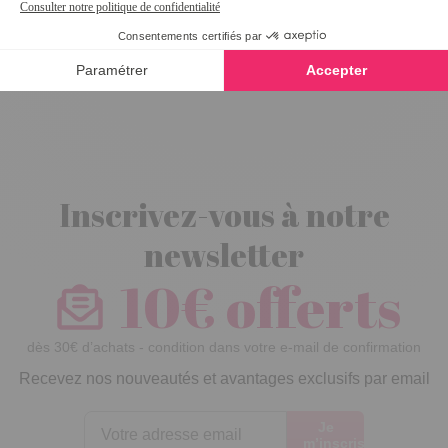
Mules "Gladys"
Beige - taille 41
Inscrivez-vous à notre
newsletter
10€ offerts
dès 30€ d’achats - condition dans votre e-mail de confirmation
Recevez nos nouveautés et avantages exclusifs par email
Je
m’inscris