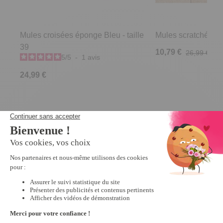
Mules croisées éponge Bleu - taille
Mules scratchées R
39
10,79 €
26,99 €
5
/
5
-
1
avis
24,99 €
Derniers articles consultés