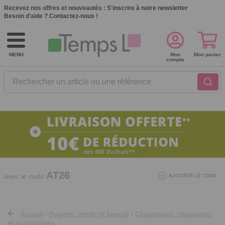
Recevez nos offres et nouveautés :
S'inscrire à notre newsletter
Besoin d'aide ?
Contactez-nous !
MENU
Mon
Mon panier
compte
Rechercher un article ou une référence
10€ de réduction dès 40€ d'achat. Offre
valable du 03/08/2026 au 12/08/2026.
AT26
avec le code
AJOUTER LE CODE
Accueil
Hygiène, mode et beauté
Chaussures, chaussons
>
>
et accessoires