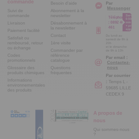
commande
Besoin d'aide
Par
Messenger
Suivi de
Abonnement à la
commande
newsletter
Service
Téléphone
0.50€ /
:
0892 461
Livraison
Désabonnement à
min
+ prix
461
la newsletter
appel
Paiement facilité
Contact
Du lundi au
Satisfait ou
samedi de 8h à
remboursé, retour
1ère visite
20h
et le dimanche
ou échange
Commander par
de 9h à 13h
Codes
référence
Par email :
promotionnels
catalogue
Contactez-
nous
Glossaire des
Questions
produits chimiques
fréquentes
Par courrier
Informations
:
Temps L -
environnementales
59685 LILLE
des produits
CEDEX 9
A propos de
nous
Qui sommes-nous
?