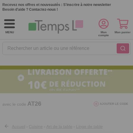
Recevez nos offres et nouveautés :
S'inscrire à notre newsletter
Besoin d'aide ?
Contactez-nous !
MENU
Mon
Mon panier
compte
Rechercher un article ou une référence
10€ de réduction dès 40€ d'achat. Offre
valable du 03/08/2026 au 12/08/2026.
AT26
avec le code
AJOUTER LE CODE
Accueil
Cuisine
Art de la table
Linge de table
>
>
>