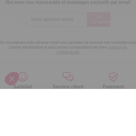
Recevez nos nouveautés et avantages exclusifs par email
Je
m’inscris
En renseignant votre adresse email vous acceptez de recevoir nos newsletters par
courrier électronique et vous prenez connaissance de notre
politique de
confidentialité
Satisfait
Service client
Paiement
ou remboursé
à votre écoute
sécurisé
Garantie
Livraison domicile
Suivi de
2 ans
ou Point Retrait
commande