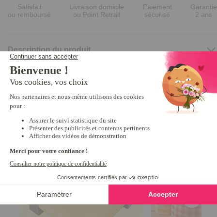
Satisfait
Livraison domicile
Paiement
Garantie
ou remboursé
ou Point Retrait
sécurisé
2 ans
Description du produit
Nous vous recommandons