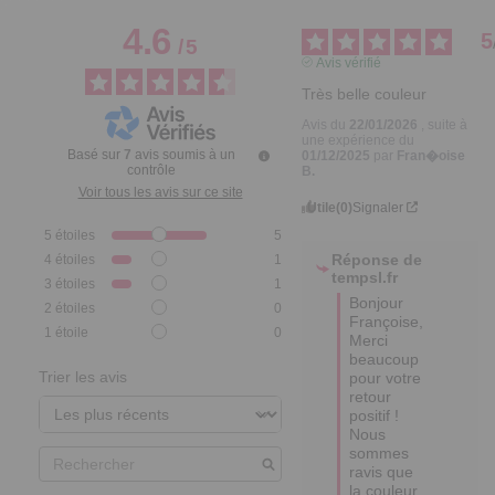
4.6
5
/
5
Avis vérifié
Très belle couleur
Avis du
22/01/2026
, suite à
une expérience du
Basé sur
7
avis soumis à un
01/12/2025
par
Fran�oise
contrôle
B.
Voir tous les avis sur ce site
Utile
(0)
Signaler
5
étoiles
5
Réponse de
4
étoiles
1
tempsl.fr
3
étoiles
1
Bonjour 
2
étoiles
0
Françoise,

1
étoile
0
Merci 
beaucoup 
Trier les avis
pour votre 
retour 
positif ! 

Nous 
sommes 
ravis que 
la couleur 