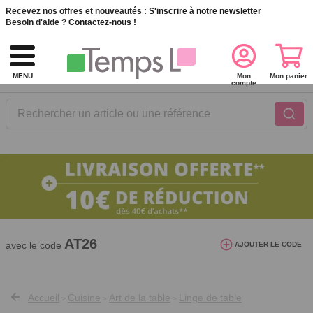
Recevez nos offres et nouveautés :
S'inscrire à notre newsletter
Besoin d'aide ?
Contactez-nous !
MENU
Mon
Mon panier
compte
Rechercher un article ou une référence
10€ de réduction dès 40€ d'achat. Offre
valable du 03/08/2026 au 12/08/2026.
AT26
avec le code
AJOUTER LE CODE
Accueil
Cuisine
Art de la table
Linge de table
>
>
>