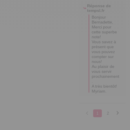
Réponse de
tempsl.fr
Bonjour 
Bernadette,

Merci pour 
cette superbe 
note!

Vous savez à 
présent que 
vous pouvez 
compter sur 
nous!

Au plaisir de 
vous servir 
prochainement 
.

A très bientôt! 

Myriam.
1
2