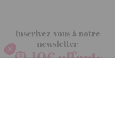
Inscrivez-vous à notre
newsletter
10€ offerts
dès 30€ d’achats - condition dans votre e-mail de confirmation
Recevez nos nouveautés et avantages exclusifs par email
Je
m’inscris
En renseignant votre adresse email vous acceptez de recevoir nos newsletters par
courrier électronique et vous prenez connaissance de notre
politique de