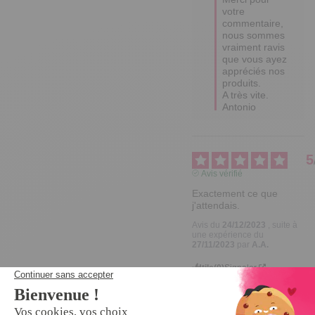
votre 
commentaire, 
nous sommes 
vraiment ravis 
que vous ayez 
appréciés nos 
produits.  

A très vite.  

Antonio
5
Avis vérifié
Exactement ce que 
j'attendais.
Avis du
24/12/2023
, suite à
une expérience du
27/11/2023
par
A.A.
Utile
(0)
Signaler
Réponse de
tempsl.fr