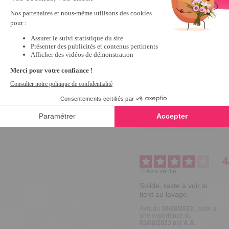
Bonjour 
MONIQUE,

Nous 
sommes 
ravis que 
notre 
produit ait 
répondu à 
vos 
attentes. 

Merci de 
votre 
confiance!

Céline.
4
Avis vérifié
Solide, reste à voir si 
tient au lavage.
Avis du
30/08/2023
, suite à
une expérience du
01/08/2023
par
A.A.