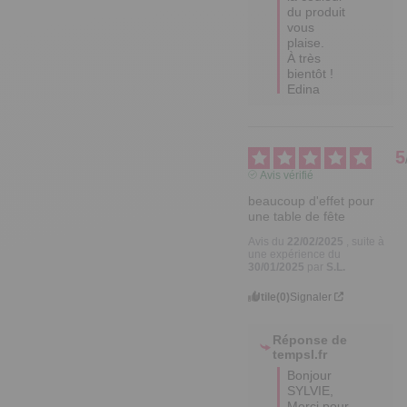
du produit 
vous 
plaise. 

À très 
bientôt !

Edina
5
Avis vérifié
beaucoup d'effet pour 
une table de fête
Avis du
22/02/2025
, suite à
une expérience du
30/01/2025
par
S.L.
Utile
(0)
Signaler
Réponse de
tempsl.fr
Bonjour 
SYLVIE,  

Merci pour 