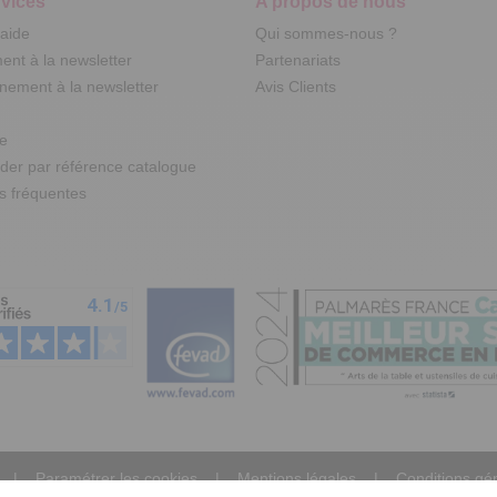
vices
A propos de nous
'aide
Qui sommes-nous ?
nt à la newsletter
Partenariats
ement à la newsletter
Avis Clients
te
r par référence catalogue
s fréquentes
Paramétrer les cookies
Mentions légales
Conditions gé