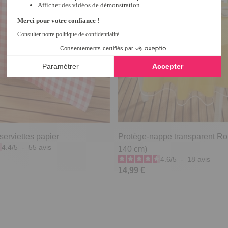
serviettes papier
Protège-nappe transparent Ro
4.4
/
5
-
55
avis
140 cm)
4.6
/
5
-
18
avis
14,99 €