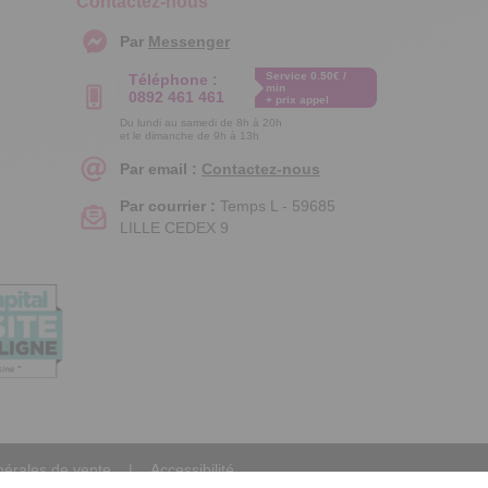
Contactez-nous
Par
Messenger
Service 0.50€ /
Téléphone :
min
0892 461 461
+ prix appel
Du lundi au samedi de 8h à 20h
et le dimanche de 9h à 13h
Par email :
Contactez-nous
Par courrier :
Temps L - 59685
LILLE CEDEX 9
nérales de vente
Accessibilité