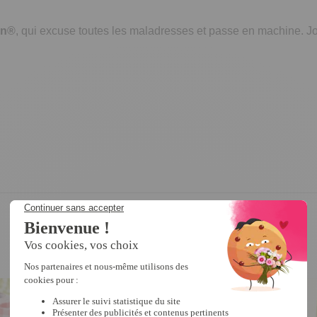
on®
, qui excuse toutes les maladresses et passe en machine. Joli