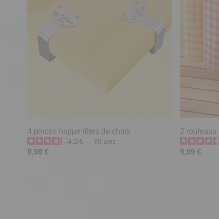
4 pinces nappe têtes de chats
2 rouleaux 
4.2
/
5
-
98
avis
9,99 €
9,99 €