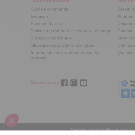
Votre commande
Nos ser
Suivi de commande
Besoin d
Livraison
Abonneme
Paiement facilité
Désabonn
Satisfait ou remboursé, retour ou échange
Contact
Codes promotionnels
1ère visi
Glossaire des produits chimiques
Commande
Informations environnementales des
Question
produits
Suivez-nous
Données personnelles et cookies