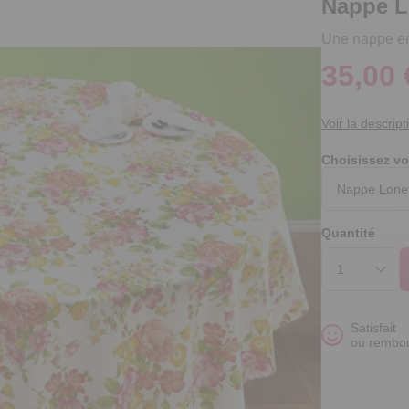
Nappe L
Une nappe en
35,00 
Voir la descript
Choisissez vo
Quantité
Satisfait
ou rembo