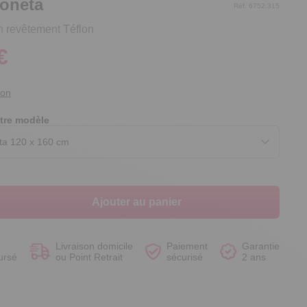
oneta
Réf. 6752.315
 revêtement Téflon
€
Voir le produit
Voir le produit
Voir le produit
Voir le produit
ion
tre modèle
Ajouter au panier
Livraison domicile
Paiement
Garantie
ursé
ou Point Retrait
sécurisé
2 ans