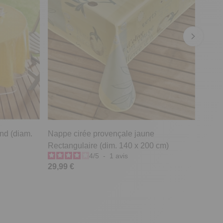
nd (diam.
Nappe cirée provençale jaune
Rectangulaire (dim. 140 x 200 cm)
4
/
5
-
1
avis
29,99 €