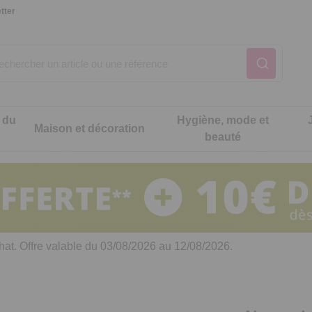
tter
 du
Hygiène, mode et
Maison et décoration
beauté
Notre produit du m
Notre produit du m
Notre produit du m
Notre produit du m
Notre produit du m
Notre produit du m
ons cuisine
t intimité
hat. Offre valable du 03/08/2026 au 12/08/2026.
 table
es de cuisine malins