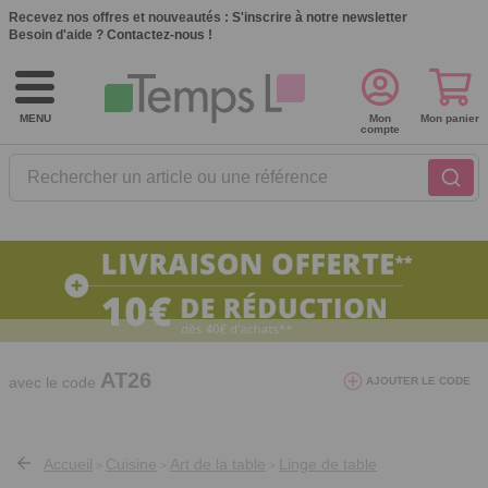
Recevez nos offres et nouveautés :
S'inscrire à notre newsletter
Besoin d'aide ?
Contactez-nous !
MENU
Mon
Mon panier
compte
Rechercher un article ou une référence
10€ de réduction dès 40€ d'achat. Offre
valable du 03/08/2026 au 12/08/2026.
AT26
avec le code
AJOUTER LE CODE
Accueil
Cuisine
Art de la table
Linge de table
>
>
>