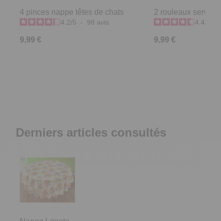
4 pinces nappe têtes de chats
2 rouleaux serviett
4.2
/
5
-
98
avis
4.4
/
5
-
9,99 €
9,99 €
Derniers articles consultés