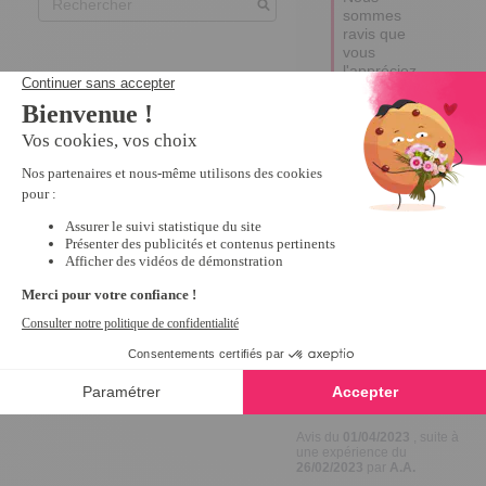
sommes 
ravis que 
vous 
l'appréciez 
et espérons 
qu'elle 
embellira 
vos 
moments de 
convivialité. 

Excellente 
journée !

Emma
4
Avis vérifié
Il n'y a pas assez de 
coloris différent dans 
cette dimension.
Avis du
01/04/2023
, suite à
une expérience du
26/02/2023
par
A.A.