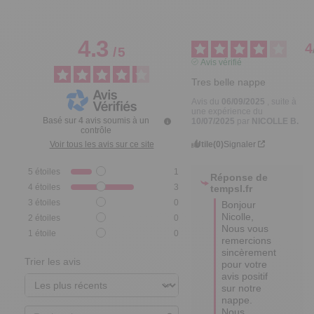
4.3
4
/
5
Avis vérifié
Tres belle nappe
Avis du
06/09/2025
, suite à
une expérience du
Basé sur
4
avis soumis à un
10/07/2025
par
NICOLLE B.
contrôle
Utile
(0)
Signaler
Voir tous les avis sur ce site
5
étoiles
1
Réponse de
4
étoiles
3
tempsl.fr
3
étoiles
0
Bonjour 
Nicolle,  

2
étoiles
0
Nous vous 
1
étoile
0
remercions 
sincèrement 
Trier les avis
pour votre 
avis positif 
sur notre 
nappe. 

Nous 