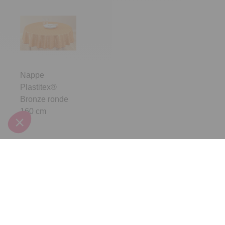
Nappe
Plastitex®
Bronze ronde
160 cm
Inscrivez-vous à notre
newsletter