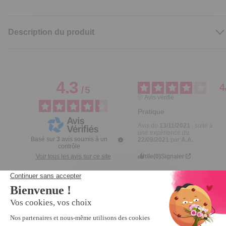
Description du produit
4.3
4
/
5
Avis vérifié
Pratique
Avis du
13/11/2021
, suite à
une expérience du
Basé sur
3
avis soumis à un
22/09/2021
par
A.A.
contrôle
Utile
(0)
Signaler
Voir tous les avis sur ce site
5
étoiles
1
Réponse de
4
étoiles
2
tempsl.fr
3
étoiles
0
Merci pour 
votre 
2
étoiles
0
commentaire. 

1
étoile
0