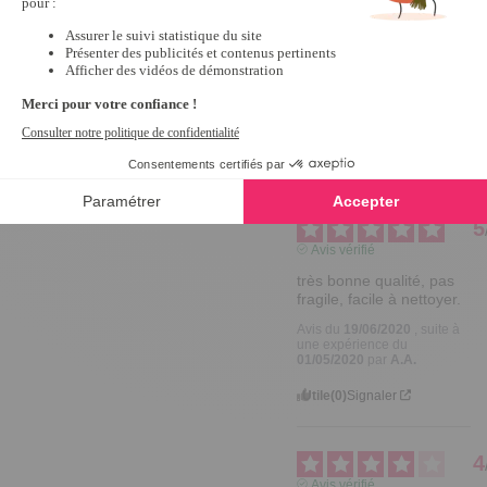
C'est un 
Trier les avis
honneur de 
pouvoir 
répondre à 
vos attentes. 

Belle journée, 
Pauline.
5
Avis vérifié
très bonne qualité, pas 
fragile, facile à nettoyer.
Avis du
19/06/2020
, suite à
une expérience du
01/05/2020
par
A.A.
Utile
(0)
Signaler
4
Avis vérifié