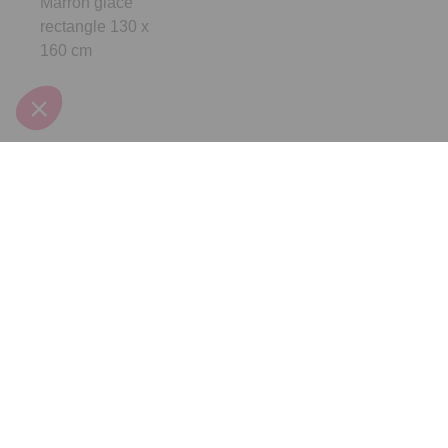
Marron glacé
rectangle 130 x
160 cm
Inscrivez-vous à notre
newsletter
10€ offerts
dès 30€ d’achats - condition dans votre e-mail de confirmation
Recevez nos nouveautés et avantages exclusifs par email
Je
m’inscris