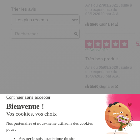
Avis du
27/01/2021
, suite à
Trier les avis
une expérience du
03/12/2020
par
A.A.
Utile
(0)
Signaler
5
Avis vérifié
Très bon produit
Avis du
05/09/2020
, suite à
une expérience du
16/07/2020
par
A.A.
Utile
(0)
Signaler
5
Avis vérifié
Conforme à la 
commande
Avis du
08/08/2020
, suite à
une expérience du