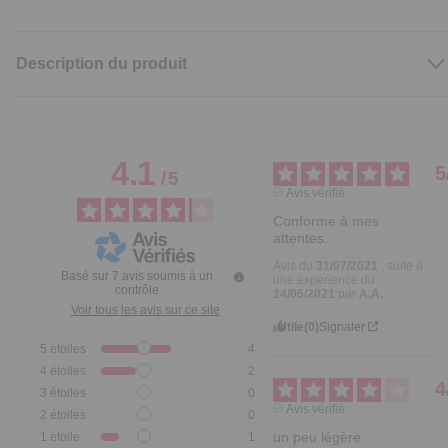
Description du produit
4.1
5
/
5
Avis vérifié
Conforme à mes 
attentes.
Avis du
31/07/2021
, suite à
Basé sur
7
avis soumis à un
une expérience du
contrôle
14/06/2021
par
A.A.
Voir tous les avis sur ce site
Utile
(0)
Signaler
5
étoiles
4
4
étoiles
2
4
3
étoiles
0
Avis vérifié
2
étoiles
0
un peu légère
1
étoile
1