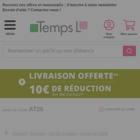
Recevez nos offres et nouveautés :
S'inscrire à notre newsletter
Besoin d'aide ?
Contactez-nous !
MENU
Mon
Mon panier
compte
Rechercher un article ou une référence
10€ de réduction dès 40€ d'achat. Offre
valable du 03/08/2026 au 12/08/2026.
AT26
avec le code
AJOUTER LE CODE
Accueil
Cuisine
Art de la table
Linge de table
>
>
>