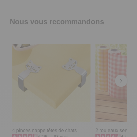
Nous vous recommandons
4 pinces nappe têtes de chats
2 rouleaux serviett
4.2
/
5
-
98
avis
4.4
/
5
-