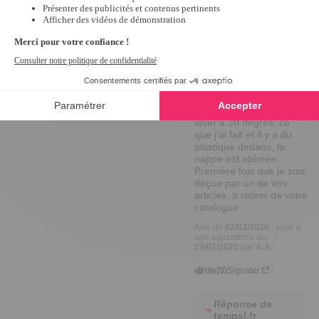
18/06/2020
par
A.A.
Utile
(0)
Signaler
1
Avis vérifié
Soi-disant qu'on peut la 
laver à 30 degrés, ce 
que j'ai fait et il y a du 
plastique dedans, la 
nappe est abîmée. 
Première fois que je suis 
déçue par un de vos 
articles, à retirer de votre 
catalogue
Avis du
02/03/2020
, suite à
une expérience du
02/02/2020
par
A.A.
Utile
(0)
Signaler
Réponse de
tempsl.fr