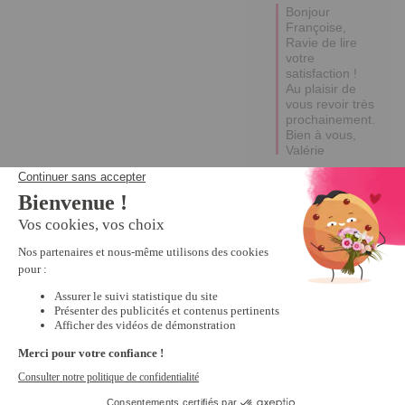
Bonjour 
Françoise,

Ravie de lire 
votre 
satisfaction !

Au plaisir de 
vous revoir très 
prochainement.

Bien à vous, 

Valérie
5
Avis vérifié
TRES BIEN LA 
COULEUR ETAIT BIEN 
CELLE COMMANDEE 
ET LA MATIERE EST 
TRES PRATIQUE ET EN 
PLUS ELLE EST 
LAVABLE A LA MACHINE
Avis du
22/09/2021
, suite à
une expérience du
27/07/2021
par
A.A.