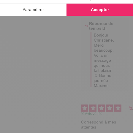
Utile
(0)
Signaler
Réponse de
tempsl.fr
Bonjour 
Christiane,  
Merci 
beaucoup. 
Voilà un 
message 
qui nous 
fait plaisir 
☺ Bonne 
journée. 
Maxime
5
Avis vérifié
Correspond à mes 
attentes