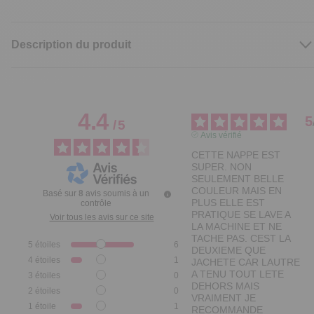
Description du produit
4.4
5
/
5
Avis vérifié
CETTE NAPPE EST 
SUPER. NON 
SEULEMENT BELLE 
COULEUR MAIS EN 
Basé sur
8
avis soumis à un
PLUS ELLE EST 
contrôle
PRATIQUE SE LAVE A 
Voir tous les avis sur ce site
LA MACHINE ET NE 
TACHE PAS. CEST LA 
5
étoiles
6
DEUXIEME QUE 
4
étoiles
1
JACHETE CAR LAUTRE 
A TENU TOUT LETE 
3
étoiles
0
DEHORS MAIS 
2
étoiles
0
VRAIMENT JE 
1
étoile
1
RECOMMANDE