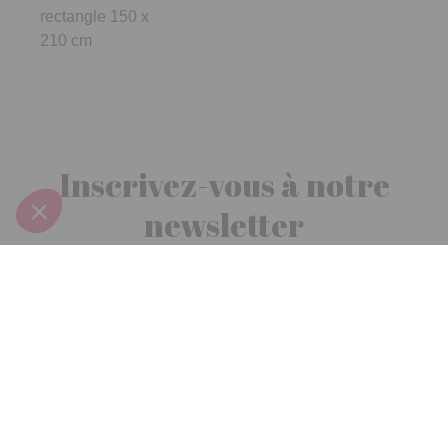
rectangle 150 x
210 cm
Inscrivez-vous à notre
newsletter
10€ offerts
dès 30€ d’achats - condition dans votre e-mail de confirmation
Recevez nos nouveautés et avantages exclusifs par email
Je
m’inscris