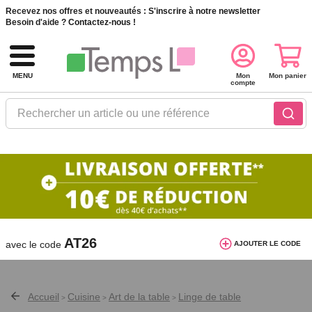
Recevez nos offres et nouveautés :
S'inscrire à notre newsletter
Besoin d'aide ?
Contactez-nous !
MENU
Mon
Mon panier
compte
Rechercher un article ou une référence
10€ de réduction dès 40€ d'achat. Offre
valable du 03/08/2026 au 12/08/2026.
AT26
avec le code
AJOUTER LE CODE
Accueil
Cuisine
Art de la table
Linge de table
>
>
>