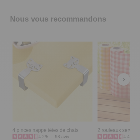
Nous vous recommandons
4 pinces nappe têtes de chats
2 rouleaux serviett
4.2
/
5
-
98
avis
4.4
/
5
-