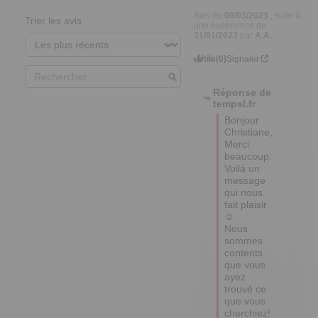
Avis du
09/03/2023
, suite à
Trier les avis
une expérience du
31/01/2023
par
A.A.
Utile
(0)
Signaler
Réponse de
tempsl.fr
Bonjour 
Christiane,

Merci 
beaucoup. 
Voilà un 
message 
qui nous 
fait plaisir 
☺ 

Nous 
sommes 
contents 
que vous 
ayez 
trouvé ce 
que vous 
cherchiez! 
