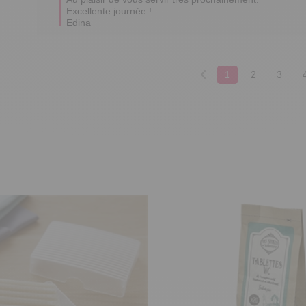
Excellente journée !

Edina
1
2
3