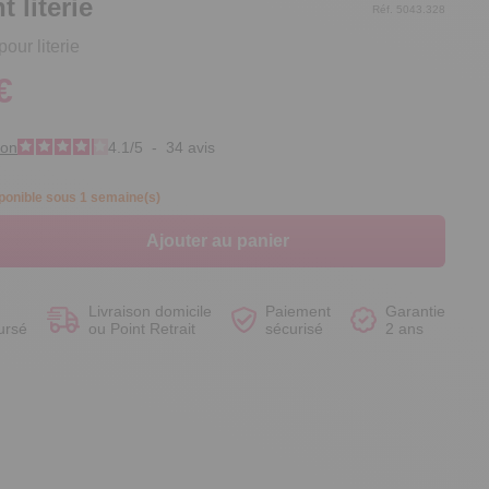
 literie
Réf. 5043.328
our literie
€
Voir le produit
Voir le produit
Voir le produit
Voir le produit
ion
4.1
/
5
-
34
avis
ponible sous 1 semaine(s)
Ajouter au panier
Livraison domicile
Paiement
Garantie
ursé
ou Point Retrait
sécurisé
2 ans