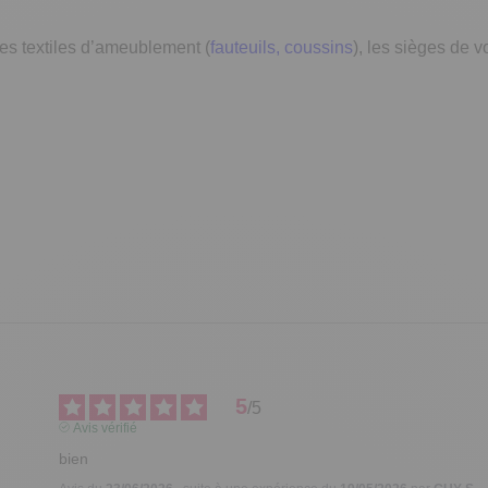
les textiles d’ameublement (
fauteuils, coussins
), les sièges de v
5
/
5
Avis vérifié
bien