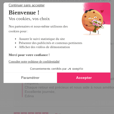
Avis du
23/06/2026
, suite à une expérience du
19/05/2026
par
GUY S.
Utile
(0)
Signaler
4
/
5
Avis vérifié
Bien , mais à renouveler tous les 8 jours.
Avis du
06/03/2026
, suite à une expérience du
28/01/2026
par
Marielle 
Utile
(0)
Signaler
Réponse de
tempsl.fr
Bonjour Marielle,

Merci d'avoir pris le temps de partager votre retour. 

Nous sommes ravis d'apprendre que vous êtes satisfait 
fréquent.

Chaque retour est précieux et nous aide à nous améliore
Excellente journée,

Edina