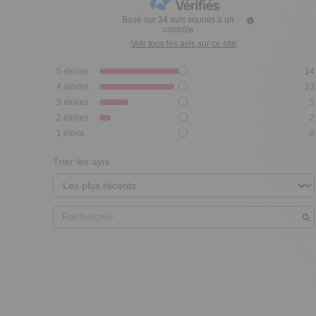
Basé sur
34
avis soumis à un
contrôle
Voir tous les avis sur ce site
5
étoiles
14
4
étoiles
13
3
étoiles
5
2
étoiles
2
1
étoile
0
Trier les avis