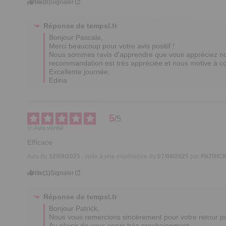
Utile
(0)
Signaler
Réponse de
tempsl.fr
Bonjour Pascale,  

Merci beaucoup pour votre avis positif ! 

Nous sommes ravis d'apprendre que vous appréciez notre
recommandation est très appréciée et nous motive à contin
Excellente journée,

Edina
5
/
5
Avis vérifié
Efficace
Avis du
12/09/2025
, suite à une expérience du
07/08/2025
par
PATRICK
Utile
(1)
Signaler
Réponse de
tempsl.fr
Bonjour Patrick, 

Nous vous remercions sincèrement pour votre retour posi
Au plaisir de vous servir très prochainement.
