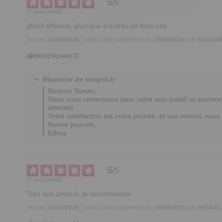
5
/
5
Avis vérifié
plutôt efficace, plus que d'autres en tous cas
Avis du
03/03/2026
, suite à une expérience du
20/01/2026
par
Susan M
Utile
(0)
Signaler
Réponse de
tempsl.fr
Bonjour Susan,

Nous vous remercions pour votre avis positif et sommes
attentes. 

Votre satisfaction est notre priorité, et vos retours nou
Bonne journée,

Edina
5
/
5
Avis vérifié
Très bon produit, je recommande
Avis du
29/10/2025
, suite à une expérience du
19/09/2025
par
PASCAL