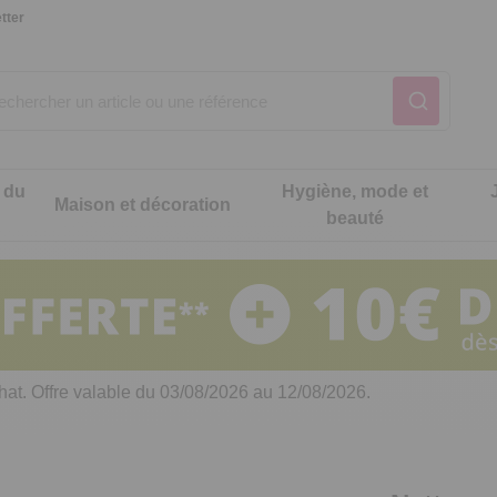
tter
 du
Hygiène, mode et
Maison et décoration
beauté
Notre produit du m
Notre produit du m
Notre produit du m
Notre produit du m
Notre produit du m
Notre produit du m
ons cuisine
t intimité
hat. Offre valable du 03/08/2026 au 12/08/2026.
 table
es de cuisine malins