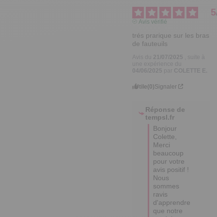
5
Avis vérifié
trés prarique sur les bras 
de fauteuils
Avis du
21/07/2025
, suite à
une expérience du
04/06/2025
par
COLETTE E.
Utile
(0)
Signaler
Réponse de
tempsl.fr
Bonjour 
Colette,

Merci 
beaucoup 
pour votre 
avis positif ! 

Nous 
sommes 
ravis 
d'apprendre 
que notre 