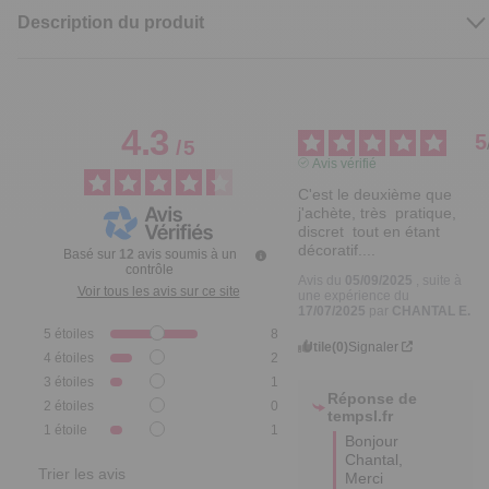
Description du produit
4.3
5
/
5
Avis vérifié
C'est le deuxième que 
j'achète, très  pratique, 
discret  tout en étant 
décoratif....
Basé sur
12
avis soumis à un
contrôle
Avis du
05/09/2025
, suite à
Voir tous les avis sur ce site
une expérience du
17/07/2025
par
CHANTAL E.
5
étoiles
8
Utile
(0)
Signaler
4
étoiles
2
3
étoiles
1
Réponse de
2
étoiles
0
tempsl.fr
1
étoile
1
Bonjour 
Chantal, 

Trier les avis
Merci 