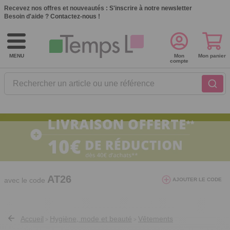
Recevez nos offres et nouveautés :
S'inscrire à notre newsletter
Besoin d'aide ?
Contactez-nous !
MENU
Mon
Mon panier
compte
Rechercher un article ou une référence
10€ de réduction dès 40€ d'achat. Offre
valable du 03/08/2026 au 12/08/2026.
AT26
avec le code
AJOUTER LE CODE
Accueil
Hygiène, mode et beauté
Vêtements
>
>