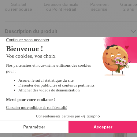
Satisfait
Livraison domicile
Paiement
Garantie
ou remboursé
ou Point Retrait
sécurisé
2 ans
Description du produit
Nous vous recommandons
Nouveauté