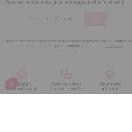
Recevez nos nouveautés et avantages exclusifs par email
Je
m’inscris
En renseignant votre adresse email vous acceptez de recevoir nos newsletters par
courrier électronique et vous prenez connaissance de notre
politique de
confidentialité
Satisfait
Service client
Paiement
ou remboursé
à votre écoute
sécurisé
Garantie
Livraison domicile
Suivi de
2 ans
ou Point Retrait
commande