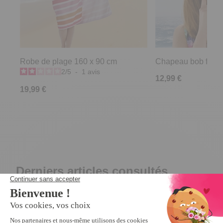
Robe de plage 160 x 90 cm
Chapeau bob fleuri
2
/
5
-
1
avis
12,99 €
19,99 €
Derniers articles consultés