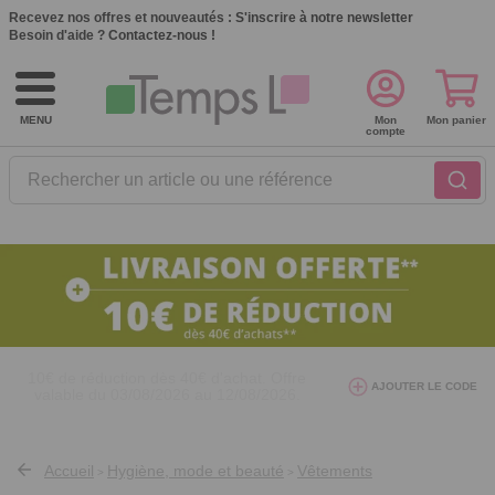
Recevez nos offres et nouveautés :
S'inscrire à notre newsletter
Besoin d'aide ?
Contactez-nous !
MENU
Mon
Mon panier
compte
Rechercher un article ou une référence
10€ de réduction dès 40€ d'achat. Offre
AJOUTER LE CODE
valable du 03/08/2026 au 12/08/2026.
AT26
avec le code
Accueil
Hygiène, mode et beauté
Vêtements
>
>