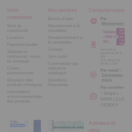
Votre
Nos services
Contactez-nous
commande
Besoin d'aide
Par
Messenger
Suivi de
Abonnement à la
commande
newsletter
Service
Téléphone
0.50€ /
:
0892 461
Livraison
Désabonnement à
min
+ prix
461
la newsletter
appel
Paiement facilité
Contact
Du lundi au
Satisfait ou
samedi de 8h à
remboursé, retour
1ère visite
20h
et le dimanche
ou échange
Commander par
de 9h à 13h
Codes
référence
Par email :
promotionnels
catalogue
Contactez-
nous
Glossaire des
Questions
produits chimiques
fréquentes
Par courrier
Informations
:
Temps L -
environnementales
59685 LILLE
des produits
CEDEX 9
A propos de
nous