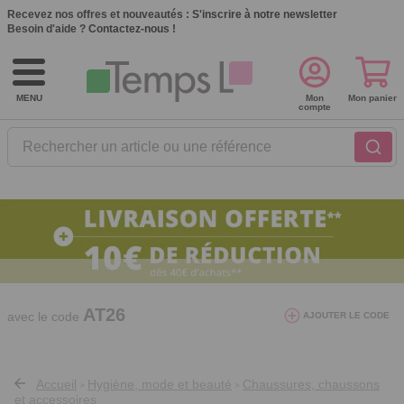
Recevez nos offres et nouveautés :
S'inscrire à notre newsletter
Besoin d'aide ?
Contactez-nous !
MENU
Mon
Mon panier
compte
Rechercher un article ou une référence
10€ de réduction dès 40€ d'achat. Offre
valable du 03/08/2026 au 12/08/2026.
AT26
avec le code
AJOUTER LE CODE
Accueil
Hygiène, mode et beauté
Chaussures, chaussons
>
>
et accessoires