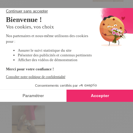
Mules croisées éponge Bleu - taille
Mules scratchées R
39
10,79 €
26,99 €
5
/
5
-
1
avis
24,99 €
Derniers articles consultés