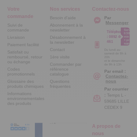
Votre
Nos services
Contactez-nous
commande
Besoin d'aide
Par
Messenger
Suivi de
Abonnement à la
commande
newsletter
Service
Téléphone
0.50€ /
:
0892 461
Livraison
Désabonnement à
min
+ prix
461
la newsletter
appel
Paiement facilité
Contact
Du lundi au
Satisfait ou
samedi de 8h à
remboursé, retour
1ère visite
20h
et le dimanche
ou échange
Commander par
de 9h à 13h
Codes
référence
Par email :
promotionnels
catalogue
Contactez-
nous
Glossaire des
Questions
produits chimiques
fréquentes
Par courrier
Informations
:
Temps L -
environnementales
59685 LILLE
des produits
CEDEX 9
A propos de
nous