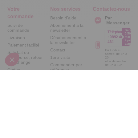
Votre
Nos services
Contactez-nous
commande
Besoin d'aide
Par
Messenger
Suivi de
Abonnement à la
commande
newsletter
Service
Téléphone
0.50€ /
:
0892 461
Livraison
Désabonnement à
min
+ prix
461
la newsletter
appel
Paiement facilité
Contact
Du lundi au
Satisfait ou
samedi de 8h à
remboursé, retour
1ère visite
20h
et le dimanche
ou échange
Commander par
de 9h à 13h
Codes
référence
Par email :
promotionnels
catalogue
Contactez-
nous
Glossaire des
Questions
produits chimiques
fréquentes
Par courrier
Informations
:
Temps L -
environnementales
59685 LILLE
des produits
CEDEX 9
A propos de
nous