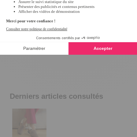
Mules croisées éponge Bleu - taille
Mules scratchées R
39
10,79 €
26,99 €
5
/
5
-
1
avis
24,99 €
Derniers articles consultés