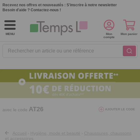
Recevez nos offres et nouveautés :
S'inscrire à notre newsletter
Besoin d'aide ?
Contactez-nous !
MENU
Mon
Mon panier
compte
Rechercher un article ou une référence
10€ de réduction dès 40€ d'achat. Offre
valable du 03/08/2026 au 12/08/2026.
AT26
avec le code
AJOUTER LE CODE
Accueil
Hygiène, mode et beauté
Chaussures, chaussons
>
>
et accessoires