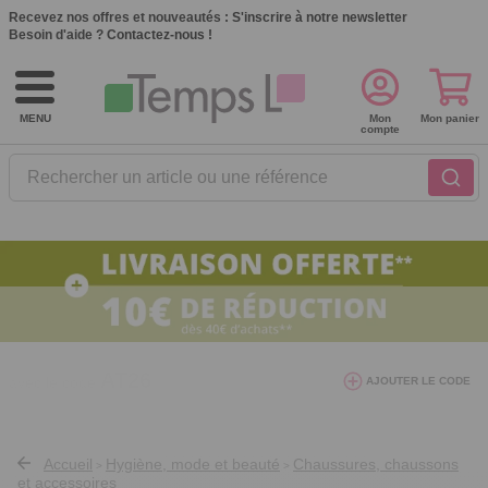
Recevez nos offres et nouveautés :
S'inscrire à notre newsletter
Besoin d'aide ?
Contactez-nous !
MENU
Mon
Mon panier
compte
Rechercher un article ou une référence
10€ de réduction dès 40€ d'achat. Offre
AJOUTER LE CODE
valable du 03/08/2026 au 12/08/2026.
AT26
avec le code
Accueil
Hygiène, mode et beauté
Chaussures, chaussons
>
>
et accessoires