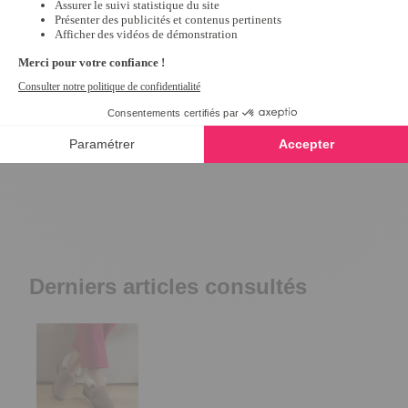
Mules croisées éponge Bleu - taille
Mules scratchées R
39
10,79 €
26,99 €
5
/
5
-
1
avis
24,99 €
Derniers articles consultés