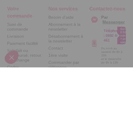
Votre
Nos services
Contactez-nous
commande
Besoin d'aide
Par
Messenger
Suivi de
Abonnement à la
commande
newsletter
Service
Téléphone
0.50€ /
:
0892 461
Livraison
Désabonnement à
min
+ prix
461
la newsletter
appel
Paiement facilité
Contact
Du lundi au
Satisfait ou
samedi de 8h à
remboursé, retour
1ère visite
20h
et le dimanche
ou échange
Commander par
de 9h à 13h
Codes
référence
Par email :
promotionnels
catalogue
Contactez-
nous
Glossaire des
Questions
produits chimiques
fréquentes
Par courrier
Informations
:
Temps L -
environnementales
59685 LILLE
des produits
CEDEX 9
A propos de
nous