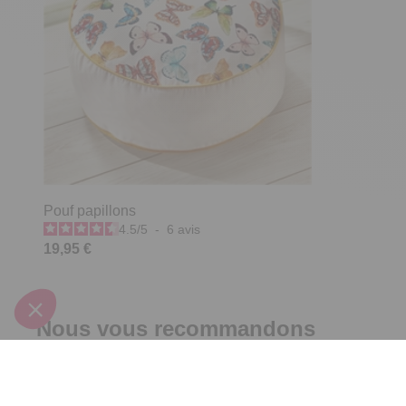
Pouf papillons
4.5
/
5
-
6
avis
19,95 €
Nous vous recommandons