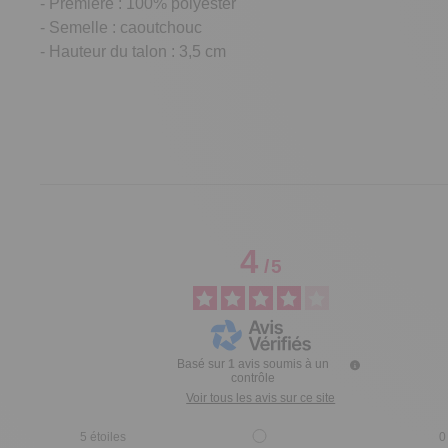
- Première : 100% polyester
- Semelle : caoutchouc
- Hauteur du talon : 3,5 cm
4
/
5
Basé sur
1
avis soumis à un
contrôle
Voir tous les avis sur ce site
5
étoiles
0