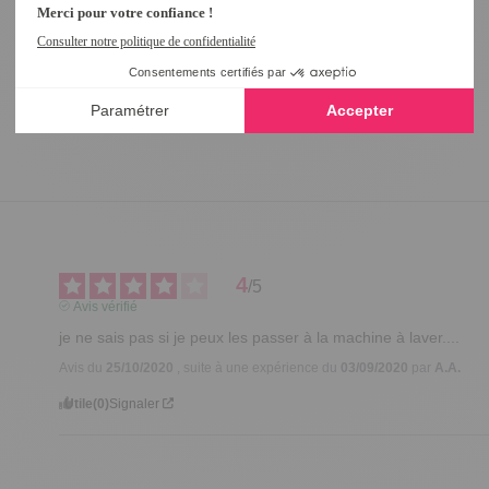
4
/
5
Avis vérifié
je ne sais pas si je peux les passer à la machine à laver....
Avis du
25/10/2020
, suite à une expérience du
03/09/2020
par
A.A.
Utile
(0)
Signaler