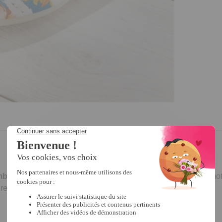
mboîtante
, ces ravissantes pantoufles sont rehaussées d’un moti
re l’élégance à la maison.