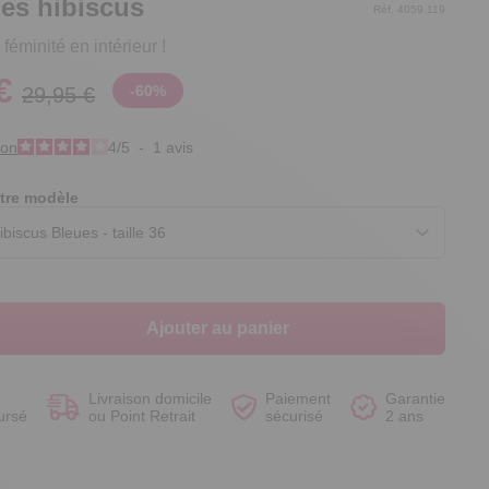
es hibiscus
Réf. 4059.119
féminité en intérieur !
€
-
60
%
29,95 €
Voir le produit
Voir le produit
Voir le produit
Voir le produit
ion
4
/
5
-
1
avis
tre modèle
Ajouter au panier
Livraison domicile
Paiement
Garantie
ursé
ou Point Retrait
sécurisé
2 ans