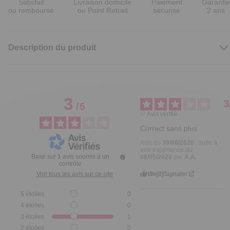
Satisfait
Livraison domicile
Paiement
Garantie
ou remboursé
ou Point Retrait
sécurisé
2 ans
Description du produit
3
3
/
5
Avis vérifié
Correct sans plus
Avis du
30/06/2020
, suite à
une expérience du
Basé sur
1
avis soumis à un
08/05/2020
par
A.A.
contrôle
Utile
(0)
Signaler
Voir tous les avis sur ce site
5
étoiles
0
4
étoiles
0
3
étoiles
1
2
étoiles
0