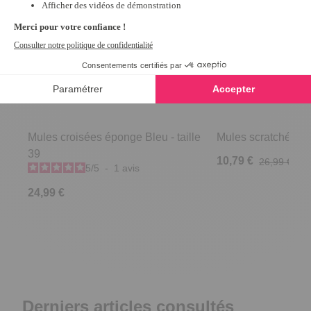
Mules croisées éponge Bleu - taille
Mules scratchées R
39
10,79 €
26,99 €
5
/
5
-
1
avis
24,99 €
Derniers articles consultés