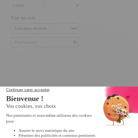
1
étoile
0
Trier les avis
Nous vous recommandons
Promo