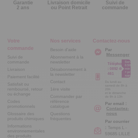
Garantie
Livraison domicile
Suivi de
2 ans
ou Point Retrait
commande
Votre
Nos services
Contactez-nous
commande
Besoin d'aide
Par
Messenger
Suivi de
Abonnement à la
commande
newsletter
Service
Téléphone
0.50€ /
:
0892 461
Livraison
Désabonnement à
min
+ prix
461
la newsletter
appel
Paiement facilité
Contact
Du lundi au
Satisfait ou
samedi de 8h à
remboursé, retour
1ère visite
20h
et le dimanche
ou échange
Commander par
de 9h à 13h
Codes
référence
Par email :
promotionnels
catalogue
Contactez-
nous
Glossaire des
Questions
produits chimiques
fréquentes
Par courrier
Informations
:
Temps L -
environnementales
59685 LILLE
des produits