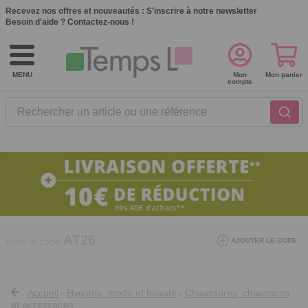
Recevez nos offres et nouveautés :
S'inscrire à notre newsletter
Besoin d'aide ?
Contactez-nous !
MENU
Mon
Mon panier
compte
Rechercher un article ou une référence
10€ de réduction dès 40€ d'achat. Offre
valable du 03/08/2026 au 12/08/2026.
AT26
avec le code
AJOUTER LE CODE
Accueil
Hygiène, mode et beauté
Chaussures, chaussons
>
>
et accessoires