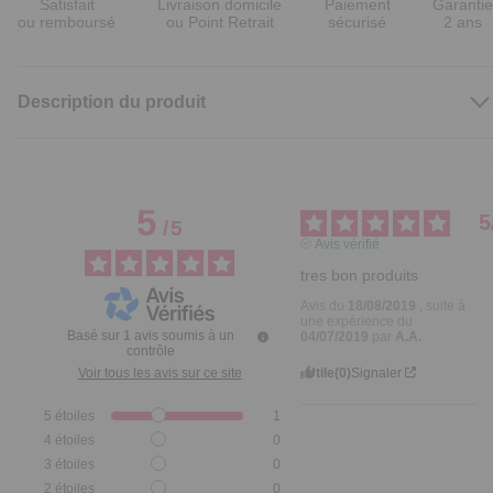
Satisfait
Livraison domicile
Paiement
Garantie
ou remboursé
ou Point Retrait
sécurisé
2 ans
Description du produit
5
5
/
5
Avis vérifié
tres bon produits
Avis du
18/08/2019
, suite à
une expérience du
Basé sur
1
avis soumis à un
04/07/2019
par
A.A.
contrôle
Utile
(0)
Signaler
Voir tous les avis sur ce site
5
étoiles
1
4
étoiles
0
3
étoiles
0
2
étoiles
0