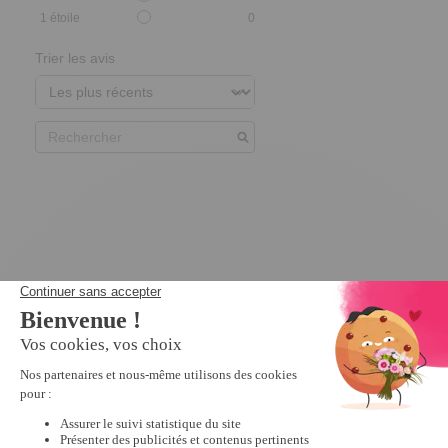
1
étoile
0
Trier les avis
Nous vous recommandons
Promo