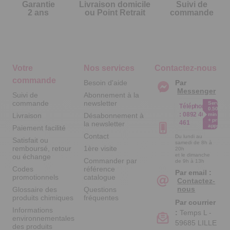
Garantie
Livraison domicile
Suivi de
2 ans
ou Point Retrait
commande
Votre
Nos services
Contactez-nous
commande
Besoin d'aide
Par
Messenger
Suivi de
Abonnement à la
commande
newsletter
Service
Téléphone
0.50€ /
:
0892 461
Livraison
Désabonnement à
min
+ prix
461
la newsletter
appel
Paiement facilité
Contact
Du lundi au
Satisfait ou
samedi de 8h à
remboursé, retour
1ère visite
20h
et le dimanche
ou échange
Commander par
de 9h à 13h
Codes
référence
Par email :
promotionnels
catalogue
Contactez-
nous
Glossaire des
Questions
produits chimiques
fréquentes
Par courrier
Informations
:
Temps L -
environnementales
59685 LILLE
des produits