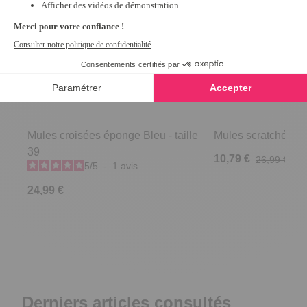
Mules croisées éponge Bleu - taille
Mules scratchées R
39
10,79 €
26,99 €
5
/
5
-
1
avis
24,99 €
Derniers articles consultés