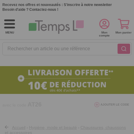
Recevez nos offres et nouveautés :
S'inscrire à notre newsletter
Besoin d'aide ?
Contactez-nous !
MENU
Mon
Mon panier
compte
Rechercher un article ou une référence
10€ de réduction dès 40€ d'achat. Offre
valable du 03/08/2026 au 12/08/2026.
AT26
avec le code
AJOUTER LE CODE
Accueil
Hygiène, mode et beauté
Chaussures, chaussons
>
>
et accessoires