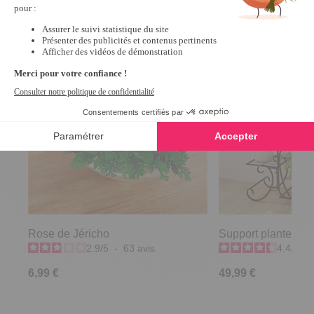
Rose de Jéricho
Support plantes a
2.9
/
5
-
63
avis
4.4
/
5
-
6,99 €
49,99 €