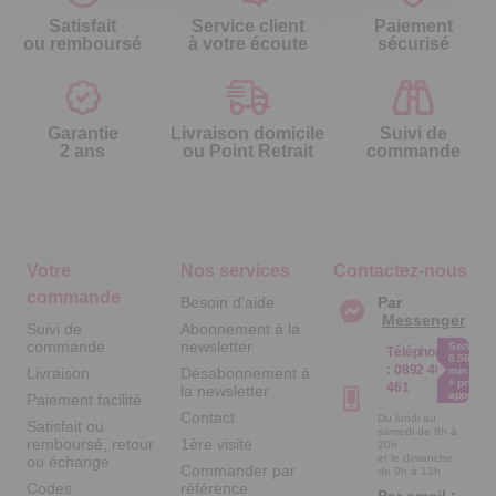
Satisfait
Service client
Paiement
ou remboursé
à votre écoute
sécurisé
Garantie
Livraison domicile
Suivi de
2 ans
ou Point Retrait
commande
Votre
Nos services
Contactez-nous
commande
Besoin d'aide
Par
Messenger
Suivi de
Abonnement à la
commande
newsletter
Service
Téléphone
0.50€ /
:
0892 461
Livraison
Désabonnement à
min
+ prix
461
la newsletter
appel
Paiement facilité
Contact
Du lundi au
Satisfait ou
samedi de 8h à
remboursé, retour
1ère visite
20h
et le dimanche
ou échange
Commander par
de 9h à 13h
Codes
référence
Par email :