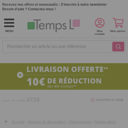
Recevez nos offres et nouveautés :
S'inscrire à notre newsletter
Besoin d'aide ?
Contactez-nous !
MENU
Mon
Mon panier
compte
Rechercher un article ou une référence
10€ de réduction dès 40€ d'achat. Offre
valable du 03/08/2026 au 12/08/2026.
AT26
avec le code
AJOUTER LE CODE
Accueil
Maison et décoration
Décorations
Objets déco
>
>
>