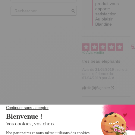
produit vous 
apporte 
satisfaction.

Au plaisir 
Blandine
5
Avis vérifié
très beau elephants
Avis du
21/05/2019
, suite à
une expérience du
07/04/2019
par
A.A.
Utile
(0)
Signaler
Nous vous recommandons