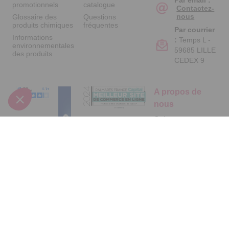
promotionnels
catalogue
Contactez-
nous
Glossaire des
Questions
produits chimiques
fréquentes
Par courrier
Informations
:
Temps L -
environnementales
59685 LILLE
des produits
CEDEX 9
A propos de
nous
Qui sommes-nous
?
Partenariats
Avis Clients
Suivez-nous