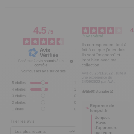
4.5
4
/
5
Avis vérifié
Ils correspondent tout à 
fait à ce que j'attendais. 
Ils sont "mignons" et 
iront bien avec ma 
Basé sur
2
avis soumis à un
collection.
contrôle
Voir tous les avis sur ce site
Avis du
25/11/2022
, suite à
une expérience du
24/09/2022
par
A.A.
5
étoiles
1
4
étoiles
1
Utile
(0)
Signaler
3
étoiles
0
2
étoiles
0
Réponse de
1
étoile
0
tempsl.fr
Bonjour, 

Trier les avis
 Ravie 
d’apprendre 
que votre 