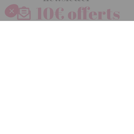
10€ offerts
dès 30€ d’achats - condition dans votre e-mail de confirmation
Recevez nos nouveautés et avantages exclusifs par email
Je
m’inscris
En renseignant votre adresse email vous acceptez de recevoir nos newsletters par
courrier électronique et vous prenez connaissance de notre
politique de
confidentialité
Satisfait
Service client
Paiement
ou remboursé
à votre écoute
sécurisé