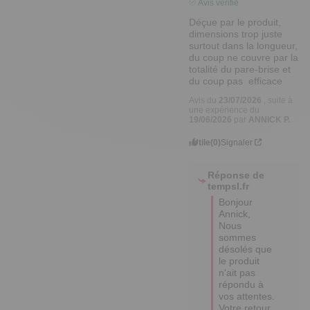
Avis vérifié
Déçue par le produit,  
dimensions trop juste 
surtout dans la longueur,  
du coup ne couvre par la 
totalité du pare-brise et 
du coup pas  efficace
Avis du
23/07/2026
, suite à
une expérience du
19/06/2026
par
ANNICK P.
Utile
(0)
Signaler
Réponse de
tempsl.fr
Bonjour 
Annick,  

Nous 
sommes 
désolés que 
le produit 
n'ait pas 
répondu à 
vos attentes.  

Votre retour 