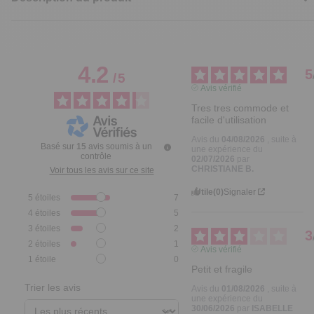
4.2
5
/
5
Avis vérifié
Tres tres commode et 
facile d'utilisation
Avis du
04/08/2026
, suite à
Basé sur
15
avis soumis à un
une expérience du
contrôle
02/07/2026
par
CHRISTIANE B.
Voir tous les avis sur ce site
Utile
(0)
Signaler
5
étoiles
7
4
étoiles
5
3
étoiles
2
3
2
étoiles
1
Avis vérifié
1
étoile
0
Petit et fragile
Trier les avis
Avis du
01/08/2026
, suite à
une expérience du
30/06/2026
par
ISABELLE