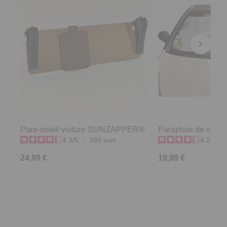
Pare-soleil voiture SUNZAPPER®
Parapluie de voiture
4.3
/
5
-
399
avis
4.2
/
5
-
24,99 €
19,99 €