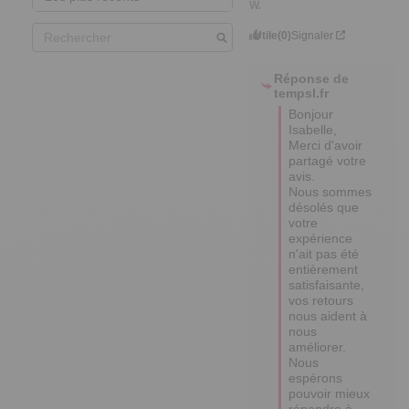
W.
Utile
(0)
Signaler
Réponse de
tempsl.fr
Bonjour 
Isabelle,  

Merci d'avoir 
partagé votre 
avis.  

Nous sommes 
désolés que 
votre 
expérience 
n'ait pas été 
entièrement 
satisfaisante, 
vos retours 
nous aident à 
nous 
améliorer.  

Nous 
espérons 
pouvoir mieux 
répondre à 