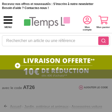
Recevez nos offres et nouveautés :
S'inscrire à notre newsletter
Besoin d'aide ?
Contactez-nous !
MENU
Mon
Mon panier
compte
Rechercher un article ou une référence
10€ de réduction dès 40€ d'achat. Offre
valable du 03/08/2026 au 12/08/2026.
AT26
avec le code
AJOUTER LE CODE
Accueil
Jardin, extérieur et animaux
Accessoires voiture
>
>