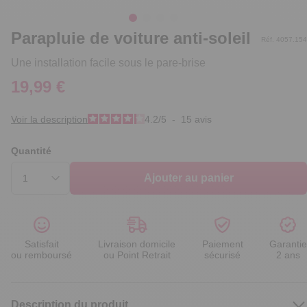
Parapluie de voiture anti-soleil
Réf. 4057.154
Une installation facile sous le pare-brise
19,99 €
Voir la description
4.2
/
5
-
15
avis
Quantité
Ajouter au panier
Satisfait
Livraison domicile
Paiement
Garantie
ou remboursé
ou Point Retrait
sécurisé
2 ans
Description du produit