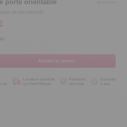
e porte orientable
Réf. 0112.318
space de vos placards
€
Voir le produit
Voir le produit
Voir le produit
Voir le produit
ion
Ajouter au panier
Livraison domicile
Paiement
Garantie
ursé
ou Point Retrait
sécurisé
2 ans