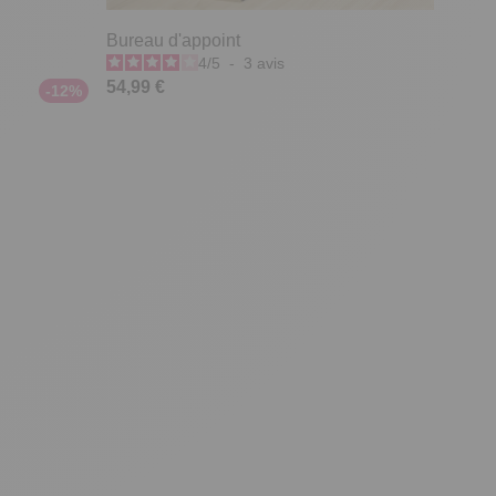
Bureau d'appoint
4
/
5
-
3
avis
54,99 €
-12%