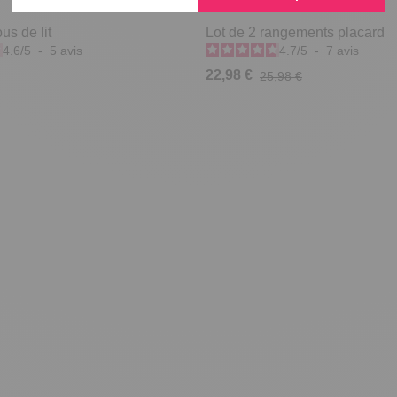
us de lit
Lot de 2 rangements placard
4.6
/
5
-
5
avis
4.7
/
5
-
7
avis
22,98 €
25,98 €