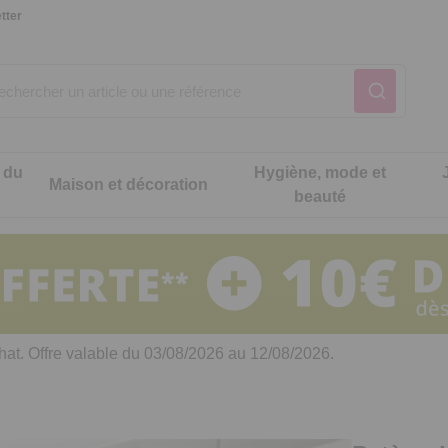
tter
 du
Hygiène, mode et
Maison et décoration
beauté
Notre produit du m
Notre produit du m
Notre produit du m
Notre produit du m
Notre produit du m
Notre produit du m
ons cuisine
t intimité
hat. Offre valable du 03/08/2026 au 12/08/2026.
 table
es de cuisine malins