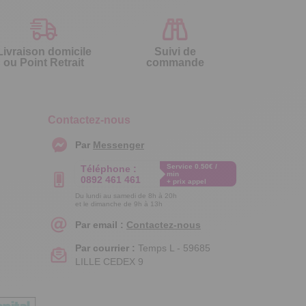
Livraison domicile
Suivi de
ou Point Retrait
commande
Contactez-nous
Par
Messenger
Service 0.50€ /
Téléphone :
min
0892 461 461
+ prix appel
Du lundi au samedi de 8h à 20h
et le dimanche de 9h à 13h
Par email :
Contactez-nous
Par courrier :
Temps L - 59685
LILLE CEDEX 9