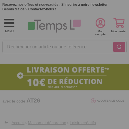
Recevez nos offres et nouveautés :
S'inscrire à notre newsletter
Besoin d'aide ?
Contactez-nous !
MENU
Mon
Mon panier
compte
Rechercher un article ou une référence
10€ de réduction dès 40€ d'achat. Offre
valable du 03/08/2026 au 12/08/2026.
AT26
avec le code
AJOUTER LE CODE
Accueil
Maison et décoration
Loisirs créatifs
>
>