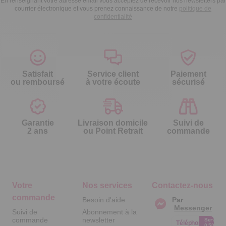
En renseignant votre adresse email vous acceptez de recevoir nos newsletters par
courrier électronique et vous prenez connaissance de notre
politique de
confidentialité
Satisfait
Service client
Paiement
ou remboursé
à votre écoute
sécurisé
Garantie
Livraison domicile
Suivi de
2 ans
ou Point Retrait
commande
Votre
Nos services
Contactez-nous
commande
Besoin d'aide
Par
Messenger
Suivi de
Abonnement à la
commande
newsletter
Service
Téléphone
0.50€ /