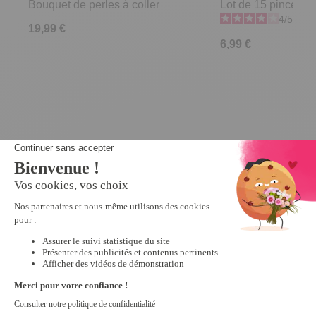
Bouquet de perles à coller
Lot de 15 pinces à 
4
/
5
-
9
19,99 €
6,99 €
Derniers articles consultés
Peinture par
numéros Rêve