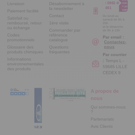
:
0892 461
Livraison
Désabonnement à
min
+ prix
461
la newsletter
appel
Paiement facilité
Contact
Du lundi au
Satisfait ou
samedi de 8h à
remboursé, retour
1ère visite
20h
et le dimanche
ou échange
Commander par
de 9h à 13h
Codes
référence
Par email :
promotionnels
catalogue
Contactez-
nous
Glossaire des
Questions
produits chimiques
fréquentes
Par courrier
Informations
:
Temps L -
environnementales
59685 LILLE
des produits
CEDEX 9
A propos de
nous
Qui sommes-nous
?
Partenariats
Avis Clients