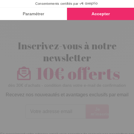
en montgolfière
Inscrivez-vous à notre
newsletter
10€ offerts
dès 30€ d’achats - condition dans votre e-mail de confirmation
Recevez nos nouveautés et avantages exclusifs par email
Je
m’inscris