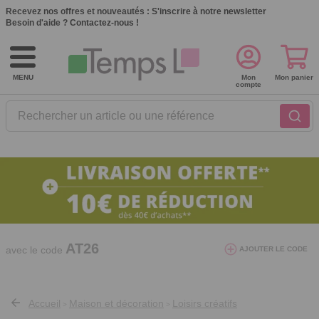
Recevez nos offres et nouveautés :
S'inscrire à notre newsletter
Besoin d'aide ?
Contactez-nous !
MENU
Mon
Mon panier
compte
Rechercher un article ou une référence
10€ de réduction dès 40€ d'achat. Offre
valable du 03/08/2026 au 12/08/2026.
AT26
avec le code
AJOUTER LE CODE
Accueil
Maison et décoration
Loisirs créatifs
>
>