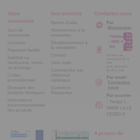
Votre
Nos services
Contactez-nous
commande
Besoin d'aide
Par
Messenger
Suivi de
Abonnement à la
commande
newsletter
Service
Téléphone
0.50€ /
:
0892 461
Livraison
Désabonnement à
min
+ prix
461
la newsletter
appel
Paiement facilité
Contact
Du lundi au
Satisfait ou
samedi de 8h à
remboursé, retour
1ère visite
20h
et le dimanche
ou échange
Commander par
de 9h à 13h
Codes
référence
Par email :
promotionnels
catalogue
Contactez-
nous
Glossaire des
Questions
produits chimiques
fréquentes
Par courrier
Informations
:
Temps L -
environnementales
59685 LILLE
des produits
CEDEX 9
A propos de