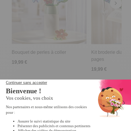
Bouquet de perles à coller
Kit broderie diaman
pages
19,99 €
19,99 €
Derniers articles consultés