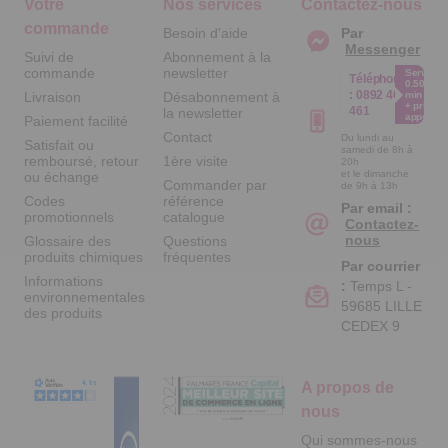
Votre
Nos services
Contactez-nous
commande
Besoin d'aide
Par
Messenger
Suivi de
Abonnement à la
commande
newsletter
Service
Téléphone
0.50€ /
:
0892 461
Livraison
Désabonnement à
min
+ prix
461
la newsletter
appel
Paiement facilité
Contact
Du lundi au
Satisfait ou
samedi de 8h à
remboursé, retour
1ère visite
20h
et le dimanche
ou échange
Commander par
de 9h à 13h
Codes
référence
Par email :
promotionnels
catalogue
Contactez-
nous
Glossaire des
Questions
produits chimiques
fréquentes
Par courrier
Informations
:
Temps L -
environnementales
59685 LILLE
des produits
CEDEX 9
A propos de
nous
Qui sommes-nous