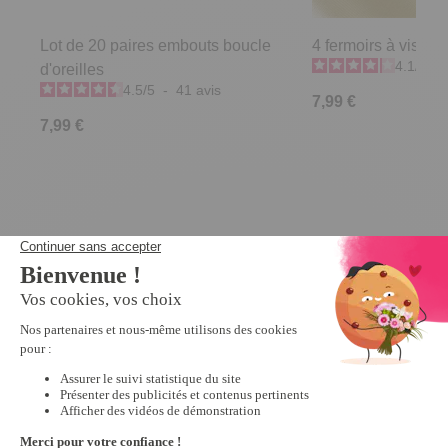
Lot de 20 paires embouts boucle
4 fermoirs à vis pou
4.1
/
5
-
d'oreilles
4.5
/
5
-
41
avis
7,99 €
7,99 €
Derniers articles consultés
Promo