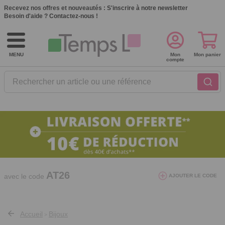
Recevez nos offres et nouveautés :
S'inscrire à notre newsletter
Besoin d'aide ?
Contactez-nous !
MENU
Mon
Mon panier
compte
Rechercher un article ou une référence
10€ de réduction dès 40€ d'achat. Offre
valable du 03/08/2026 au 12/08/2026.
AT26
avec le code
AJOUTER LE CODE
Accueil
Bijoux
>