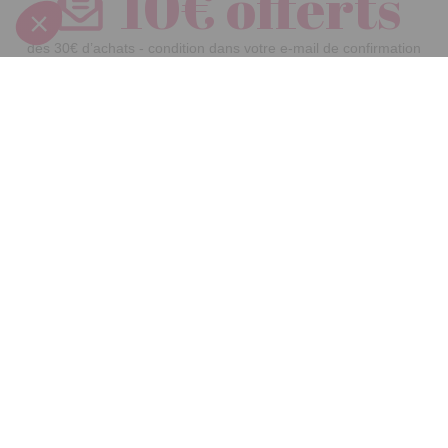
10€ offerts
dès 30€ d’achats - condition dans votre e-mail de confirmation
Recevez nos nouveautés et avantages exclusifs par email
Je
m’inscris
En renseignant votre adresse email vous acceptez de recevoir nos newsletters par
courrier électronique et vous prenez connaissance de notre
politique de
confidentialité
Satisfait
Service client
Paiement
ou remboursé
à votre écoute
sécurisé