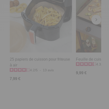
25 papiers de cuisson pour friteuse
Feuille de cuisson
4.3
/
5
-
à air
4.2
/
5
-
13
avis
9,99 €
7,99 €