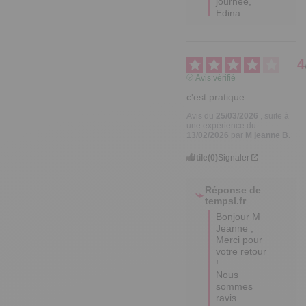
journée,

Edina
4
Avis vérifié
c'est pratique
Avis du
25/03/2026
, suite à
une expérience du
13/02/2026
par
M jeanne B.
Utile
(0)
Signaler
Réponse de
tempsl.fr
Bonjour M 
Jeanne ,

Merci pour 
votre retour 
! 

Nous 
sommes 
ravis 