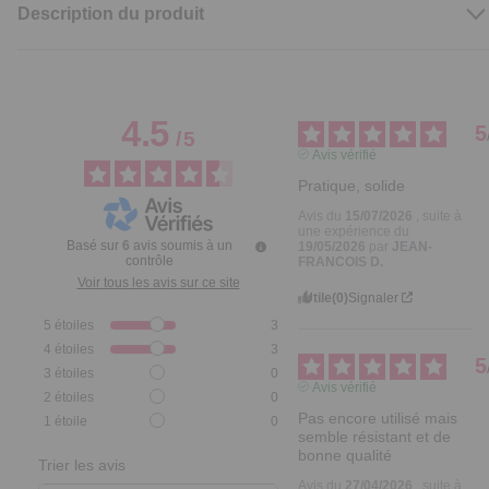
Description du produit
4.5
5
/
5
Avis vérifié
Pratique, solide
Avis du
15/07/2026
, suite à
une expérience du
Basé sur
6
avis soumis à un
19/05/2026
par
JEAN-
contrôle
FRANCOIS D.
Voir tous les avis sur ce site
Utile
(0)
Signaler
5
étoiles
3
4
étoiles
3
5
3
étoiles
0
Avis vérifié
2
étoiles
0
Pas encore utilisé mais 
1
étoile
0
semble résistant et de 
bonne qualité
Trier les avis
Avis du
27/04/2026
, suite à