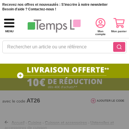
Recevez nos offres et nouveautés :
S'inscrire à notre newsletter
Besoin d'aide ?
Contactez-nous !
MENU
Mon
Mon panier
compte
Rechercher un article ou une référence
10€ de réduction dès 40€ d'achat. Offre
valable du 03/08/2026 au 12/08/2026.
AT26
avec le code
AJOUTER LE CODE
Accueil
Cuisine
Cuisson et accessoires
Ustensiles et
>
>
>
accessoires de cuisson