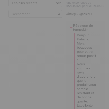
une expérience du
05/03/2026
par
PATRICIA B.
Utile
(0)
Signaler
Réponse de
tempsl.fr
Bonjour 
Patricia, 

Merci 
beaucoup 
pour votre 
retour positif 
! 

Nous 
sommes 
ravis 
d'apprendre 
que le 
produit vous 
semble 
résistant et 
de bonne 
qualité.

Excellente 