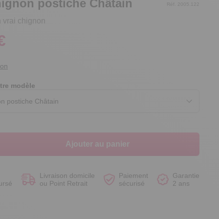
hignon postiche Châtain
Réf. 2005.122
n vrai chignon
€
Voir le produit
Voir le produit
Voir le produit
Voir le produit
ion
tre modèle
Ajouter au panier
Livraison domicile
Paiement
Garantie
ursé
ou Point Retrait
sécurisé
2 ans