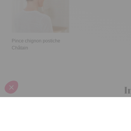
Pince chignon postiche
Châtain
I