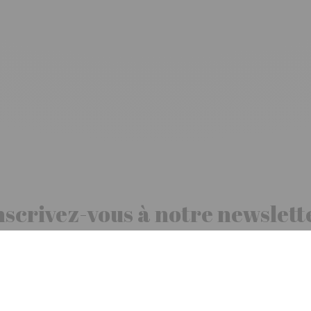
nscrivez-vous à notre newslett
10€ offerts
dès 30€ d’achats - condition dans votre e-mail de confirmation
Recevez nos nouveautés et avantages exclusifs par email