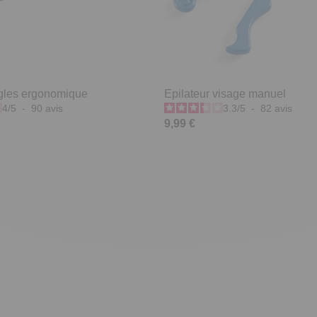
gles ergonomique
Epilateur visage manuel
4
/
5
-
90
avis
3.3
/
5
-
82
avis
9,99 €