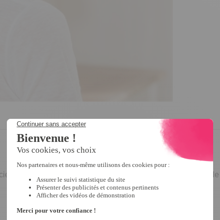
ucieuse pince
simule à la perfection, un chignon
plein de style