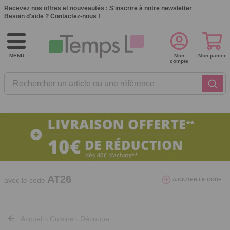
Recevez nos offres et nouveautés :
S'inscrire à notre newsletter
Besoin d'aide ?
Contactez-nous !
MENU
Mon
Mon panier
compte
Rechercher un article ou une référence
10€ de réduction dès 40€ d'achat. Offre
valable du 03/08/2026 au 12/08/2026.
AT26
avec le code
AJOUTER LE CODE
Accueil
Cuisine
Découpe
>
>