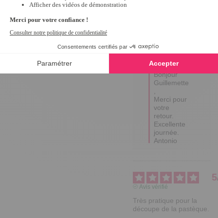
une expérience du
25/03/2025
par
GUILLEMETTE D.
Utile
(0)
Signaler
Réponse de
tempsl.fr
Bonjour 
Guillemette 
,

Merci pour 
votre 
retour.

Excellente 
journée.

Antonio
5
Avis vérifié
Très pratique pour la 
découpe de la pastèque.