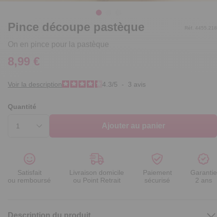
Pince découpe pastèque
Réf. 4455.218
On en pince pour la pastèque
8,99 €
Voir la description
4.3
/
5
-
3
avis
Quantité
Ajouter au panier
Satisfait
Livraison domicile
Paiement
Garantie
ou remboursé
ou Point Retrait
sécurisé
2 ans
Description du produit