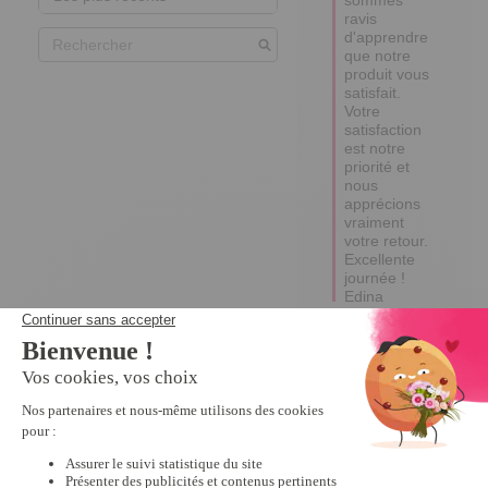
ravis 
d'apprendre 
que notre 
produit vous 
satisfait. 

Votre 
satisfaction 
est notre 
priorité et 
nous 
apprécions 
vraiment 
votre retour.

Excellente 
journée !

Edina
3
Avis vérifié
Je crois pouvoir m'en 
passer
Avis du
29/04/2025
, suite à