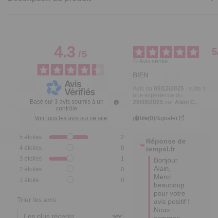
4.3
5
/
5
Avis vérifié
BIEN
Avis du
05/12/2025
, suite à
une expérience du
Basé sur
3
avis soumis à un
28/09/2025
par
Alain C.
contrôle
Utile
(0)
Signaler
Voir tous les avis sur ce site
5
étoiles
2
Réponse de
4
étoiles
0
tempsl.fr
3
étoiles
1
Bonjour 
Alain,

2
étoiles
0
Merci 
1
étoile
0
beaucoup 
pour votre 
Trier les avis
avis positif ! 

Nous 
sommes 