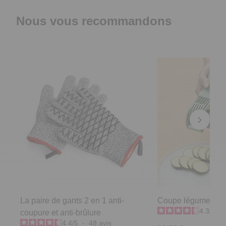
Nous vous recommandons
La paire de gants 2 en 1 anti-
Coupe légumes ver
4.3
/
5
-
coupure et anti-brûlure
4.4
/
5
-
48
avis