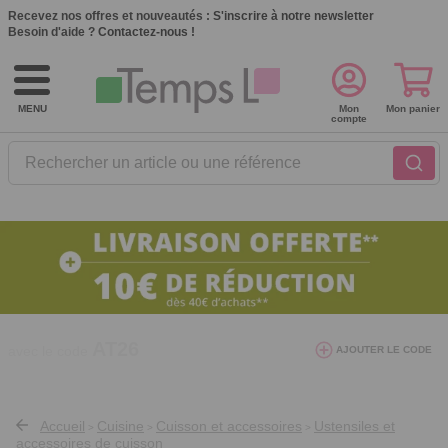
Recevez nos offres et nouveautés :
S'inscrire à notre newsletter
Besoin d'aide ?
Contactez-nous !
MENU
Mon
Mon panier
compte
Rechercher un article ou une référence
10€ de réduction dès 40€ d'achat. Offre
AJOUTER LE CODE
valable du 03/08/2026 au 12/08/2026.
AT26
avec le code
Accueil
Cuisine
Cuisson et accessoires
Ustensiles et
>
>
>
accessoires de cuisson