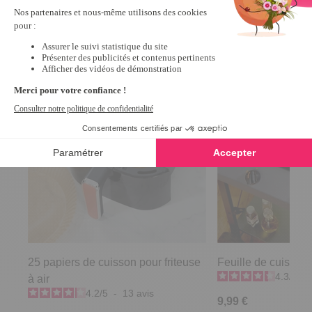
Nous vous recommandons
25 papiers de cuisson pour friteuse
Feuille de cuisson
4.3
/
5
-
à air
4.2
/
5
-
13
avis
9,99 €