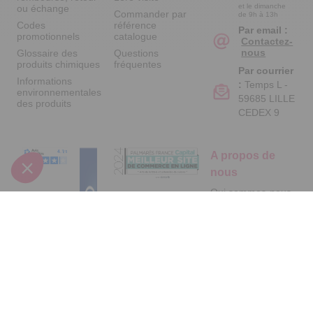
et le dimanche
ou échange
Commander par
de 9h à 13h
Codes
référence
Par email :
promotionnels
catalogue
Contactez-
nous
Glossaire des
Questions
produits chimiques
fréquentes
Par courrier
Informations
:
Temps L -
environnementales
59685 LILLE
des produits
CEDEX 9
A propos de
nous
Qui sommes-nous
?
Partenariats
Avis Clients
Suivez-nous