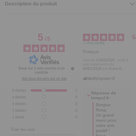
Description du produit
5
5
/
5
Avis vérifié
Pratique
Avis du
13/02/2026
, suite à
une expérience du
Basé sur
1
avis soumis à un
06/01/2026
par
Rosa D.
contrôle
Utile
(0)
Signaler
Voir tous les avis sur ce site
5
étoiles
1
Réponse de
4
étoiles
0
tempsl.fr
3
étoiles
0
Bonjour 
Rosa,

2
étoiles
0
Un grand 
1
étoile
0
merci pour 
votre avis 
Trier les avis
positif ! 

Nous 