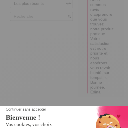
sommes 
ravis 
d'apprendre 
que vous 
trouvez 
notre produit 
pratique. 

Votre 
satisfaction 
est notre 
priorité et 
nous 
espérons 
vous revoir 
bientôt sur 
tempsl.fr. 

Bonne 
journée,

Edina