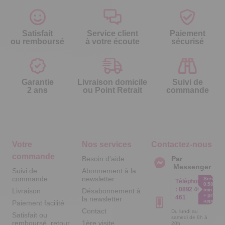
Satisfait
Service client
Paiement
ou remboursé
à votre écoute
sécurisé
Garantie
Livraison domicile
Suivi de
2 ans
ou Point Retrait
commande
Votre
Nos services
Contactez-nous
commande
Besoin d'aide
Par
Messenger
Suivi de
Abonnement à la
commande
newsletter
Service
Téléphone
0.50€ /
:
0892 461
Livraison
Désabonnement à
min
+ prix
461
la newsletter
appel
Paiement facilité
Contact
Du lundi au
Satisfait ou
samedi de 8h à
remboursé, retour
1ère visite
20h