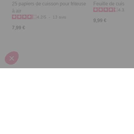
25 papiers de cuisson pour friteuse
Feuille de cuisson
4.3
/
5
-
à air
4.2
/
5
-
13
avis
9,99 €
7,99 €
Derniers articles consultés
Plaque de