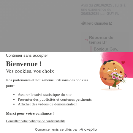
Avis du
28/10/2025
, suite à
une expérience du
30/08/2025
par
GUY R.
Utile
(0)
Signaler
Réponse de
tempsl.fr
Bonjour Guy,

Merci 
beaucoup 
pour votre 
retour positif ! 

Nous sommes 
ravis 
d'apprendre 
que vous 
trouvez notre 
produit 
pratique. 

Votre 
satisfaction est 
notre priorité 
et vos 
commentaires 