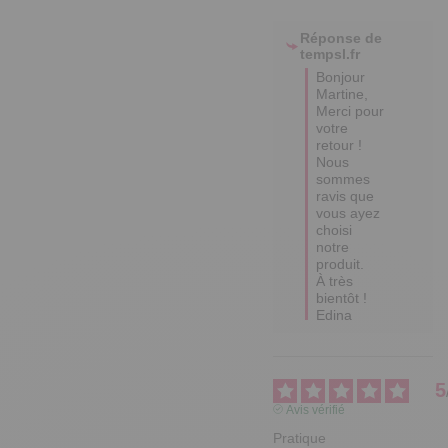
Réponse de
tempsl.fr
Bonjour 
Martine,  

Merci pour 
votre 
retour ! 

Nous 
sommes 
ravis que 
vous ayez 
choisi 
notre 
produit.

À très 
bientôt !

Edina
5
Avis vérifié
Pratique