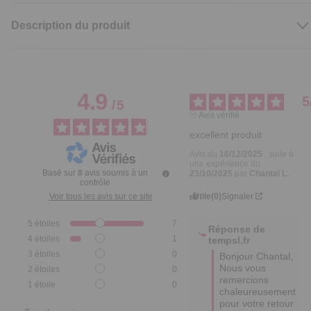
Description du produit
4.9
5
/
5
Avis vérifié
excellent produit
Avis du
16/12/2025
, suite à
une expérience du
Basé sur
8
avis soumis à un
23/10/2025
par
Chantal L.
contrôle
Utile
(0)
Signaler
Voir tous les avis sur ce site
5
étoiles
7
Réponse de
4
étoiles
1
tempsl.fr
3
étoiles
0
Bonjour Chantal,  

Nous vous 
2
étoiles
0
remercions 
1
étoile
0
chaleureusement 
pour votre retour 