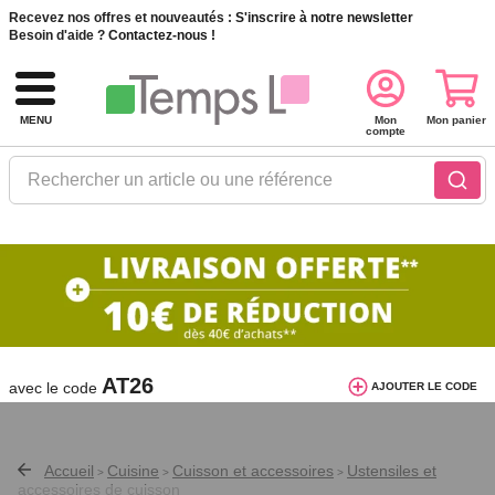
Recevez nos offres et nouveautés :
S'inscrire à notre newsletter
Besoin d'aide ?
Contactez-nous !
MENU
Mon
Mon panier
compte
Rechercher un article ou une référence
10€ de réduction dès 40€ d'achat. Offre
valable du 03/08/2026 au 12/08/2026.
AT26
avec le code
AJOUTER LE CODE
Accueil
Cuisine
Cuisson et accessoires
Ustensiles et
>
>
>
accessoires de cuisson