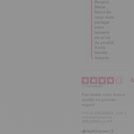
Bonjour 
Marie ,

Merci de 
nous avoir 
partagé 
votre 
ressenti 
vis-à-vis 
du produit.

A très 
bientôt.  

Antonio
4
Avis vérifié
Pas testée mais bonne 
qualité en premier 
regard
Avis du
19/12/2024
, suite à
une expérience du
30/11/2024
par
F.P.
Utile
(0)
Signaler