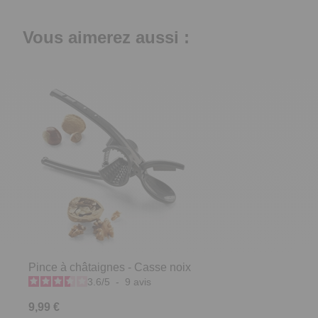
Vous aimerez aussi :
Pince à châtaignes - Casse noix
3.6
/
5
-
9
avis
9,99 €