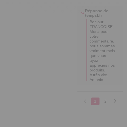
Réponse de
tempsl.fr
Bonjour 
FRANCOISE,

Merci pour 
votre 
commentaire, 
nous sommes 
vraiment ravis 
que vous 
ayez 
appréciés nos 
produits.

A très vite.  

Antonio
1
2