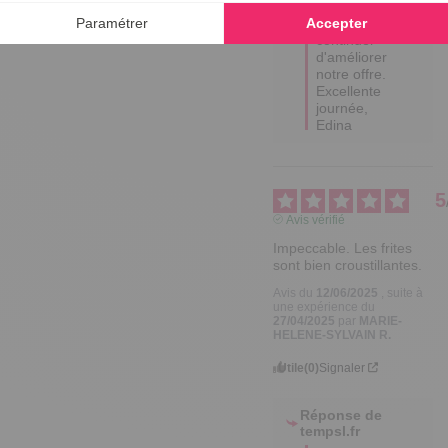
nous 
encouragent à 
continuer 
d'améliorer 
notre offre.

Excellente 
journée,

Edina
5
Avis vérifié
Impeccable. Les frites 
sont bien croustillantes.
Avis du
12/06/2025
, suite à
une expérience du
27/04/2025
par
MARIE-
HELENE-SYLVAIN R.
Utile
(0)
Signaler
Réponse de
tempsl.fr