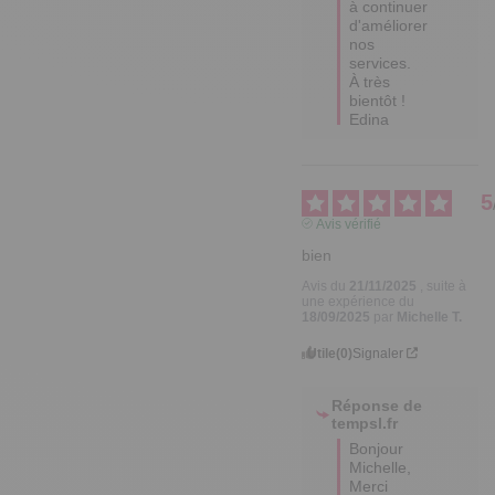
à continuer 
d'améliorer 
nos 
services.

À très 
bientôt !

Edina
5
Avis vérifié
bien
Avis du
21/11/2025
, suite à
une expérience du
18/09/2025
par
Michelle T.
Utile
(0)
Signaler
Réponse de
tempsl.fr
Bonjour 
Michelle, 

Merci 