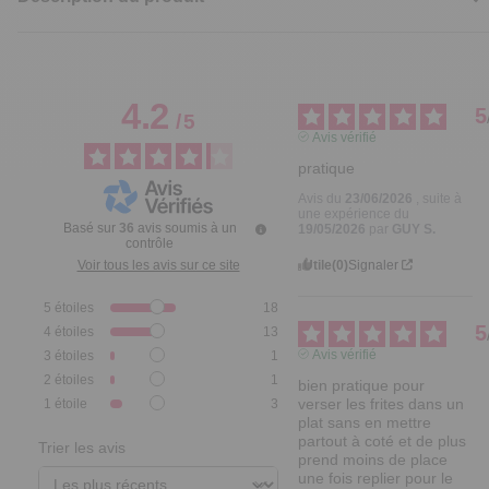
4.2
5
/
5
Avis vérifié
pratique
Avis du
23/06/2026
, suite à
une expérience du
Basé sur
36
avis soumis à un
19/05/2026
par
GUY S.
contrôle
Utile
(0)
Signaler
Voir tous les avis sur ce site
5
étoiles
18
5
4
étoiles
13
Avis vérifié
3
étoiles
1
2
étoiles
1
bien pratique pour 
verser les frites dans un 
1
étoile
3
plat sans en mettre 
partout à coté et de plus 
Trier les avis
prend moins de place 
une fois replier pour le 