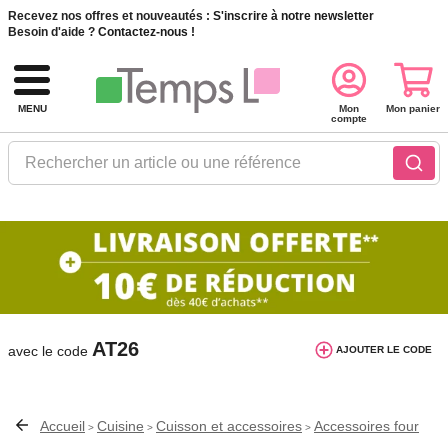
Recevez nos offres et nouveautés :
S'inscrire à notre newsletter
Besoin d'aide ?
Contactez-nous !
MENU
Mon
Mon panier
compte
Rechercher un article ou une référence
10€ de réduction dès 40€ d'achat. Offre
valable du 03/08/2026 au 12/08/2026.
AT26
avec le code
AJOUTER LE CODE
Accueil
Cuisine
Cuisson et accessoires
Accessoires four
>
>
>