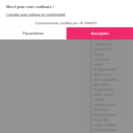
Réponse de
tempsl.fr
Bonjour 
Guy, 

Un grand 
merci pour 
votre avis 
élogieux ! 

Nous 
sommes 
ravis 
d'apprendre 
que vous 
êtes satisfait 
de votre 
expérience 
avec nous. 

Votre 
satisfaction 
est une 
priorité pour 
nous et 
votre retour 
nous motive 