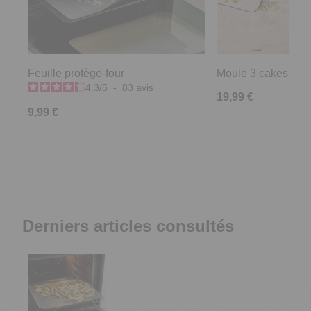
Feuille protège-four
Moule 3 cakes Pra
4.3
/
5
-
83
avis
19,99 €
9,99 €
Derniers articles consultés