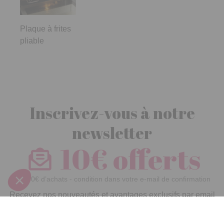
Plaque à frites
pliable
Inscrivez-vous à notre
newsletter
10€ offerts
dès 30€ d’achats - condition dans votre e-mail de confirmation
Recevez nos nouveautés et avantages exclusifs par email
Je