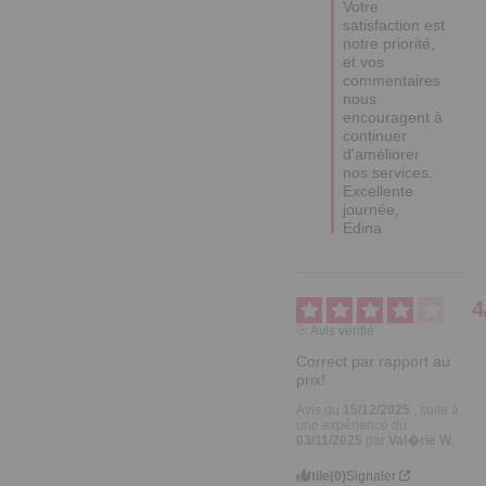
Votre 
satisfaction est 
notre priorité, 
et vos 
commentaires 
nous 
encouragent à 
continuer 
d'améliorer 
nos services. 

Excellente 
journée,

Edina
4
Avis vérifié
Correct par rapport au 
prix!
Avis du
15/12/2025
, suite à
une expérience du
03/11/2025
par
Val�rie W.
Utile
(0)
Signaler