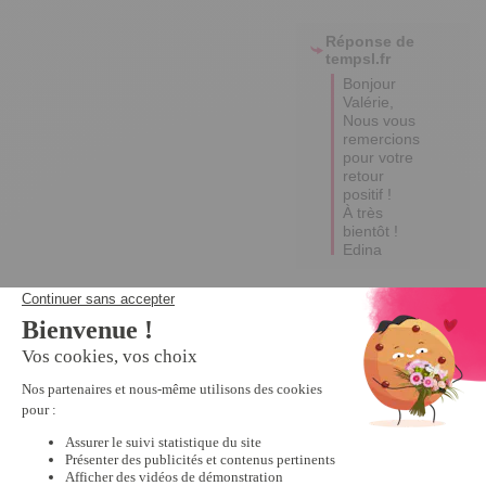
Réponse de
tempsl.fr
Bonjour 
Valérie,  

Nous vous 
remercions 
pour votre 
retour 
positif ! 

À très 
bientôt !

Edina
5
Avis vérifié
super
Avis du
26/11/2025
, suite à
une expérience du
07/10/2025
par
Guy O.
Utile
(0)
Signaler