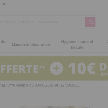
tter
 du
Hygiène, mode et
Maison et décoration
beauté
Notre produit du m
Notre produit du m
Notre produit du m
Notre produit du m
Notre produit du m
Notre produit du m
ons cuisine
t intimité
hat. Offre valable du 03/08/2026 au 12/08/2026.
 table
es de cuisine malins