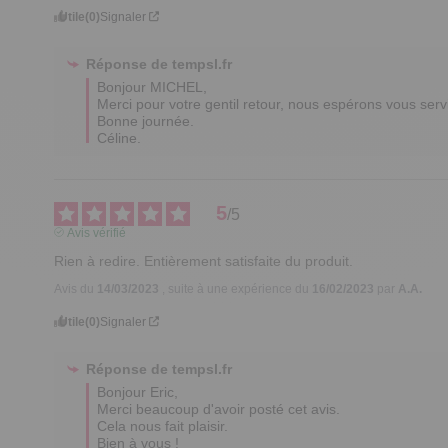
Utile
(0)
Signaler
Réponse de
tempsl.fr
Bonjour MICHEL,

Merci pour votre gentil retour, nous espérons vous serv
Bonne journée.

Céline.
5
/
5
Avis vérifié
Rien à redire. Entièrement satisfaite du produit.
Avis du
14/03/2023
, suite à une expérience du
16/02/2023
par
A.A.
Utile
(0)
Signaler
Réponse de
tempsl.fr
Bonjour Eric,

Merci beaucoup d'avoir posté cet avis.

Cela nous fait plaisir.

Bien à vous !