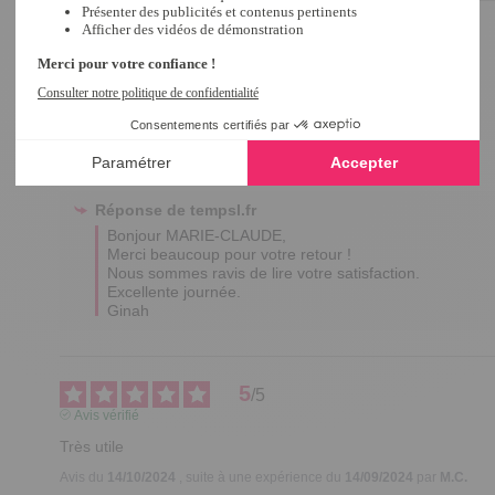
5
/
5
Avis vérifié
va très bien
Avis du
07/12/2024
, suite à une expérience du
20/11/2024
par
M.G.
Utile
(0)
Signaler
Réponse de
tempsl.fr
Bonjour MARIE-CLAUDE,

Merci beaucoup pour votre retour !

Nous sommes ravis de lire votre satisfaction.

Excellente journée.

Ginah
5
/
5
Avis vérifié
Très utile
Avis du
14/10/2024
, suite à une expérience du
14/09/2024
par
M.C.