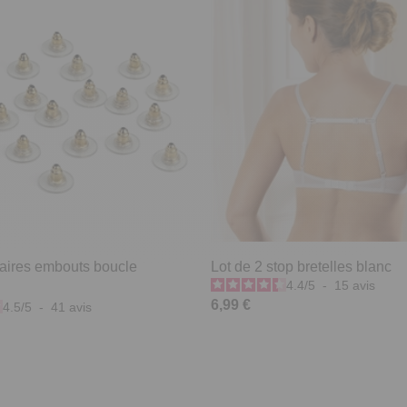
paires embouts boucle
Lot de 2 stop bretelles blanc
4.4
/
5
-
15
avis
6,99 €
4.5
/
5
-
41
avis