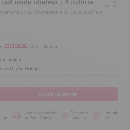
 col roulé chaleur : 4 coloris
Réf.
3486.412
remettre un pull, le plastron à col roulé vous tient
Voir le produit
Voir le produit
Voir le produit
Voir le produit
ion
4.6
/
5
-
10
avis
tre modèle
Ajouter au panier
Livraison domicile
Paiement
Garantie
ursé
ou Point Retrait
sécurisé
2 ans