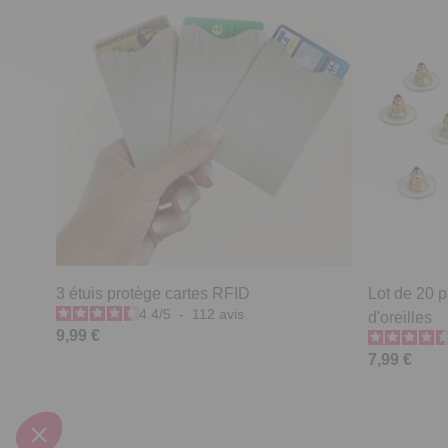
3 étuis protège cartes RFID
Lot de 20 
4.4
/
5
-
112
avis
d'oreilles
9,99 €
7,99 €