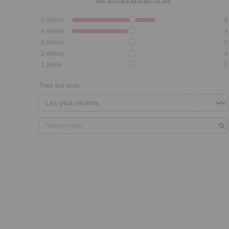
5
étoiles
6
4
étoiles
4
3
étoiles
0
2
étoiles
0
1
étoile
0
Trier les avis