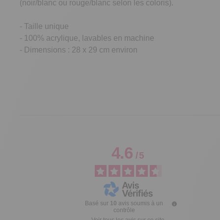
(noir/blanc ou rouge/blanc selon les coloris).
- Taille unique
- 100% acrylique, lavables en machine
- Dimensions : 28 x 29 cm environ
4.6
/
5
Basé sur
10
avis soumis à un
contrôle
Voir tous les avis sur ce site