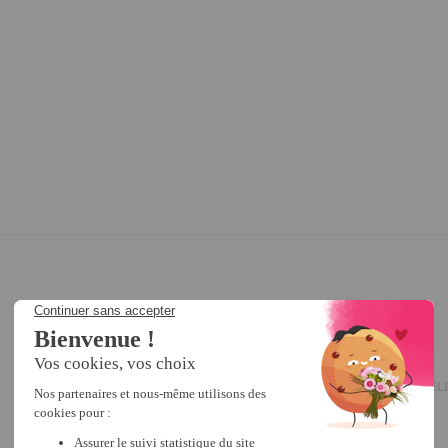
5
/
5
Avis vérifié
Bien
Avis du
20/05/2026
, suite à une expérience du
06/04/2026
par
MICHELI
Utile
(0)
Signaler