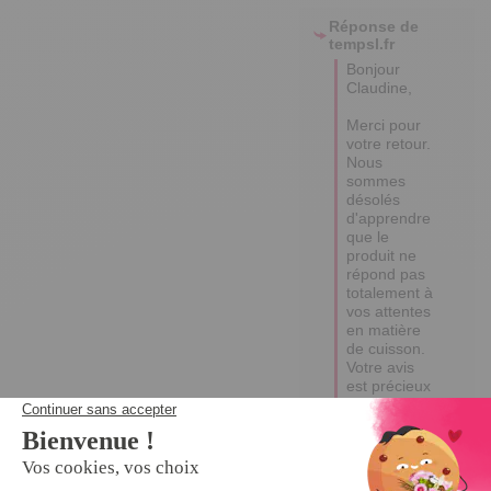
Réponse de
tempsl.fr
Bonjour 
Claudine,

Merci pour 
votre retour. 

Nous 
sommes 
désolés 
d'apprendre 
que le 
produit ne 
répond pas 
totalement à 
vos attentes 
en matière 
de cuisson. 

Votre avis 
est précieux 
et nous 
permettra 
d'améliorer 
nos offres. 
