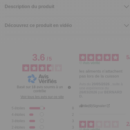
Description du produit
Découvrez ce produit en vidéo
3.6
5
/
5
Avis vérifié
les aliments n'attachent 
pas lors de la cuisson
Avis du
20/05/2026
, suite à
Basé sur
18
avis soumis à un
une expérience du
contrôle
26/03/2026
par
BERNARD
D.
Voir tous les avis sur ce site
Utile
(0)
Signaler
5
étoiles
8
4
étoiles
2
3
étoiles
3
2
2
étoiles
3
Avis vérifié