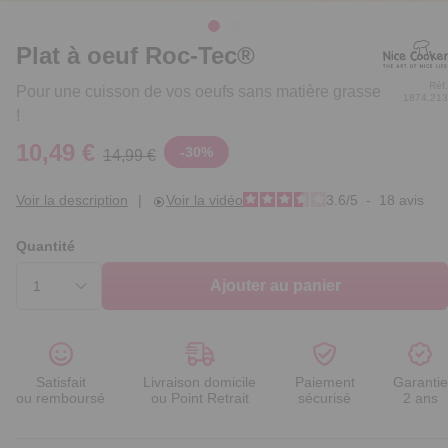
Plat à oeuf Roc-Tec®
Réf.
Pour une cuisson de vos oeufs sans matière grasse
1874.213
!
10,49 €
-
30
%
14,99 €
Voir la description
|
Voir la vidéo
3.6
/
5
-
18
avis
Quantité
Ajouter au panier
Satisfait
Livraison domicile
Paiement
Garantie
ou remboursé
ou Point Retrait
sécurisé
2 ans