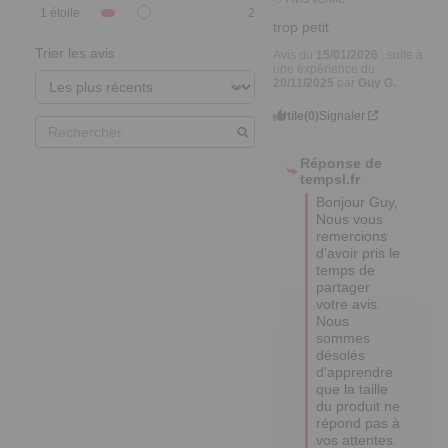
1
étoile
2
trop petit
Trier les avis
Avis du
15/01/2026
, suite à
une expérience du
20/11/2025
par
Guy G.
Utile
(0)
Signaler
Réponse de
tempsl.fr
Bonjour Guy,

Nous vous 
remercions 
d’avoir pris le 
temps de 
partager 
votre avis. 

Nous 
sommes 
désolés 
d'apprendre 
que la taille 
du produit ne 
répond pas à 
vos attentes. 
