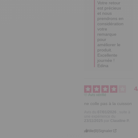
Votre retour 
est précieux 
et nous 
prendrons en 
considération 
votre 
remarque 
pour 
améliorer le 
produit.

Excellente 
journée !

Edina
4
Avis vérifié
ne colle pas à la cuisson
Avis du
07/01/2026
, suite à
une expérience du
23/11/2025
par
Claudine P.
Utile
(0)
Signaler