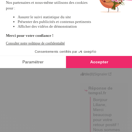
Excellente 
journée, 

Abigaël
5
Avis vérifié
pratique
Avis du
06/01/2026
, suite à
une expérience du
15/11/2025
par
Liliane B.
Utile
(0)
Signaler
Réponse de
tempsl.fr
Bonjour 
Liliane,  

Merci 
beaucoup 
pour votre 
retour positif ! 

Nous sommes 