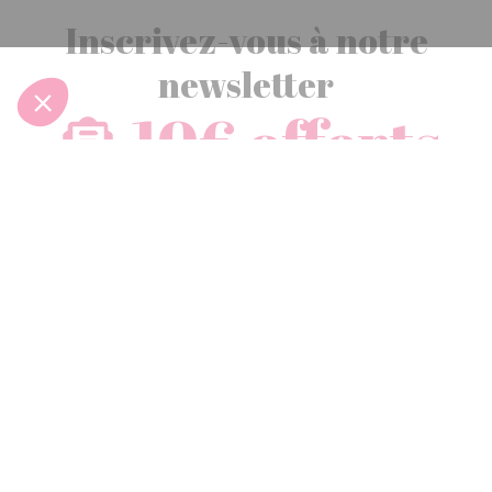
Inscrivez-vous à notre
newsletter
10€ offerts
dès 30€ d’achats - condition dans votre e-mail de confirmation
Recevez nos nouveautés et avantages exclusifs par email
Je
m’inscris
En renseignant votre adresse email vous acceptez de recevoir nos newsletters par
courrier électronique et vous prenez connaissance de notre
politique de
confidentialité