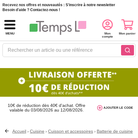
Recevez nos offres et nouveautés :
S'inscrire à notre newsletter
Besoin d'aide ?
Contactez-nous !
MENU
Mon
Mon panier
compte
Rechercher un article ou une référence
10€ de réduction dès 40€ d'achat. Offre
AJOUTER LE CODE
valable du 03/08/2026 au 12/08/2026.
AT26
avec le code
Accueil
Cuisine
Cuisson et accessoires
Batterie de cuisine
>
>
>