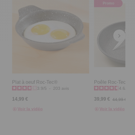
Promo
Plat à oeuf Roc-Tec®
Poêle Roc-Tec® D
3.9
/
5
-
203
avis
4.6
/
5
-
14,99 €
39,99 €
44,99 €
Voir la vidéo
Voir la vidéo