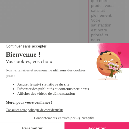
que notre 
produit vous 
satisfait 
pleinement. 

Votre 
satisfaction 
est notre 
priorité et 
nous 
espérons 
vous revoir 
bientôt sur 
notre site. 

Bonne 
journée,

Edina
5
Avis vérifié
Pratique , utile
Avis du
21/12/2025
, suite à
une expérience du
14/11/2025
par
Marie laure