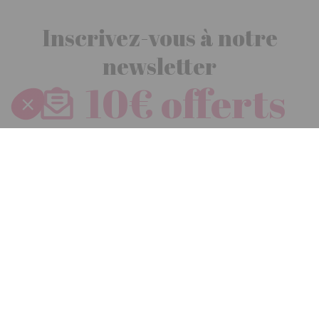
Inscrivez-vous à notre
newsletter
10€ offerts
dès 30€ d’achats - condition dans votre e-mail de confirmation
Recevez nos nouveautés et avantages exclusifs par email
Je
m’inscris
En renseignant votre adresse email vous acceptez de recevoir nos newsletters par
courrier électronique et vous prenez connaissance de notre
politique de
confidentialité