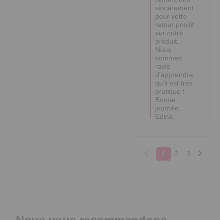
sincèrement 
pour votre 
retour positif 
sur notre 
produit. 

Nous 
sommes 
ravis 
d’apprendre 
qu’il est très 
pratique !

Bonne 
journée,

Edina
1
2
3