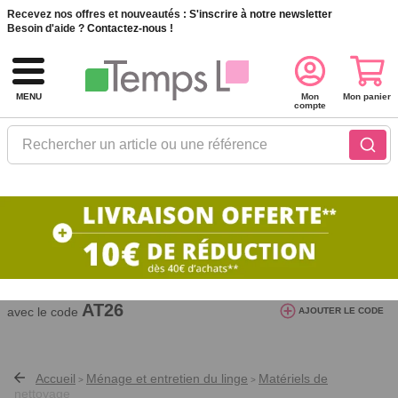
Recevez nos offres et nouveautés :
S'inscrire à notre newsletter
Besoin d'aide ?
Contactez-nous !
MENU
Mon
Mon panier
compte
Rechercher un article ou une référence
10€ de réduction dès 40€ d'achat. Offre
valable du 03/08/2026 au 12/08/2026.
AT26
avec le code
AJOUTER LE CODE
Accueil
Ménage et entretien du linge
Matériels de
>
>
nettoyage