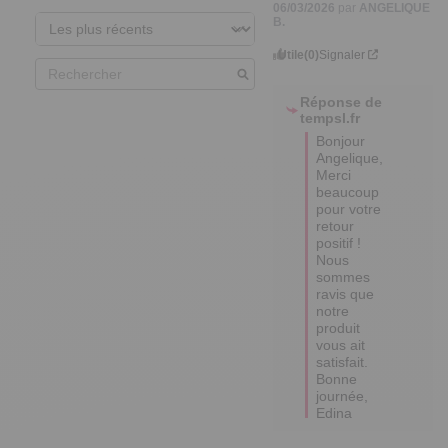
06/03/2026
par
ANGELIQUE
B.
Utile
(0)
Signaler
Réponse de
tempsl.fr
Bonjour 
Angelique,

Merci 
beaucoup 
pour votre 
retour 
positif ! 

Nous 
sommes 
ravis que 
notre 
produit 
vous ait 
satisfait. 

Bonne 
journée,

Edina