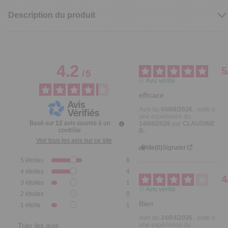
Description du produit
4.2
5
/
5
Avis vérifié
efficace
Avis du
04/08/2026
, suite à
une expérience du
Basé sur
12
avis soumis à un
14/06/2026
par
CLAUDINE
contrôle
B.
Voir tous les avis sur ce site
Utile
(0)
Signaler
5
étoiles
6
4
étoiles
4
4
3
étoiles
1
Avis vérifié
2
étoiles
0
Bien
1
étoile
1
Avis du
24/04/2026
, suite à
une expérience du
Trier les avis