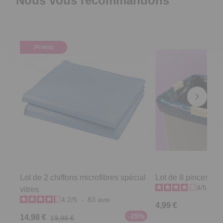
Nous vous recommandons
Promo
Lot de 2 chiffons microfibres spécial
Lot de 8 pinces sa
4
/
5
-
2
vitres
4.2
/
5
-
83
avis
4,99 €
-25%
14,98 €
19,98 €