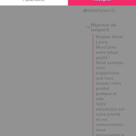
B.
Utile
(0)
Signaler
Réponse de
tempsl.fr
Bonjour Marie 
Laure,

Merci pour 
votre retour 
positif ! 

Nous sommes 
ravis 
d'apprendre 
que vous 
trouvez notre 
produit 
pratique et 
utile. 

Votre 
satisfaction est 
notre priorité, 
et vos 
commentaires 
nous 
encouragent à 