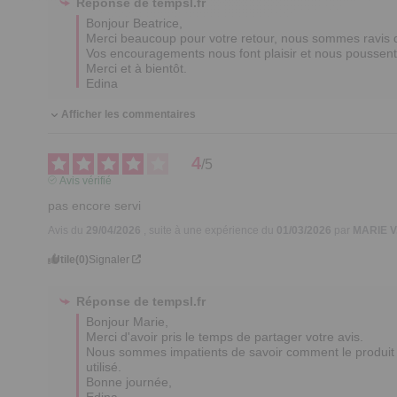
Réponse de
tempsl.fr
Bonjour Beatrice,

Merci beaucoup pour votre retour, nous sommes ravis que
Vos encouragements nous font plaisir et nous poussent à
Merci et à bientôt.

Edina
Afficher les commentaires
4
/
5
Avis vérifié
pas encore servi
Avis du
29/04/2026
, suite à une expérience du
01/03/2026
par
MARIE V
Utile
(0)
Signaler
Réponse de
tempsl.fr
Bonjour Marie,

Merci d'avoir pris le temps de partager votre avis. 

Nous sommes impatients de savoir comment le produit r
utilisé.

Bonne journée,

Edina