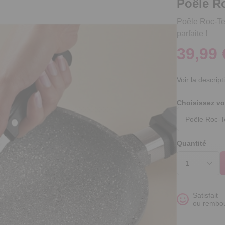
Poêle R
Poêle Roc-Tec®
parfaite !
39,99 
Voir la descript
Choisissez vo
Quantité
Satisfait
ou rembo