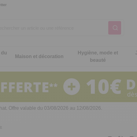
tter
 du
Hygiène, mode et
Maison et décoration
beauté
Notre produit du m
Notre produit du m
Notre produit du m
Notre produit du m
Notre produit du m
Notre produit du m
ons cuisine
t intimité
hat. Offre valable du 03/08/2026 au 12/08/2026.
 table
es de cuisine malins
ne