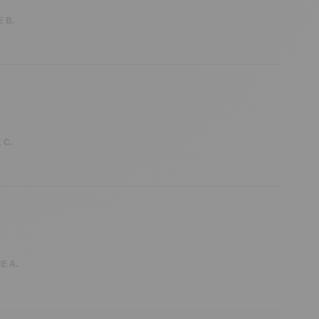
 B.
 C.
E A.