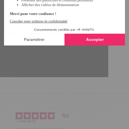
5
/
5
Avis vérifié