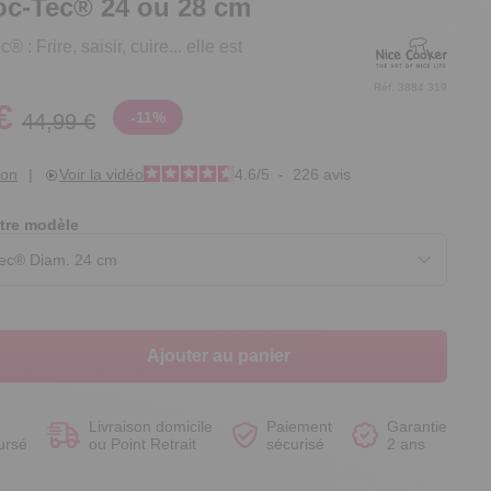
oc-Tec® 24 ou 28 cm
 : Frire, saisir, cuire... elle est
Réf. 3884.319
€
-
11
%
44,99 €
Voir le produit
Voir le produit
Voir le produit
Voir le produit
ion
|
Voir la vidéo
4.6
/
5
-
226
avis
tre modèle
Ajouter au panier
Livraison domicile
Paiement
Garantie
ursé
ou Point Retrait
sécurisé
2 ans