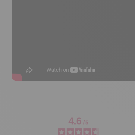
4.6
/
5