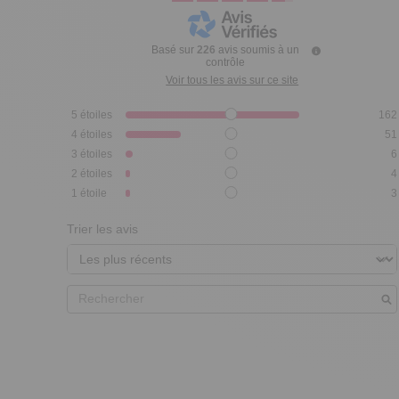
Basé sur
226
avis soumis à un
contrôle
Voir tous les avis sur ce site
5
étoiles
162
4
étoiles
51
3
étoiles
6
2
étoiles
4
1
étoile
3
Trier les avis