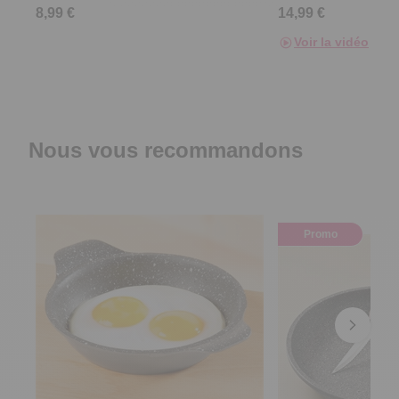
6 séparateurs de poêles et
Couvercle pour po
casseroles
cm
4.6
/
5
-
451
avis
4.4
/
5
-
8,99 €
14,99 €
Voir la vidéo
Nous vous recommandons
Promo