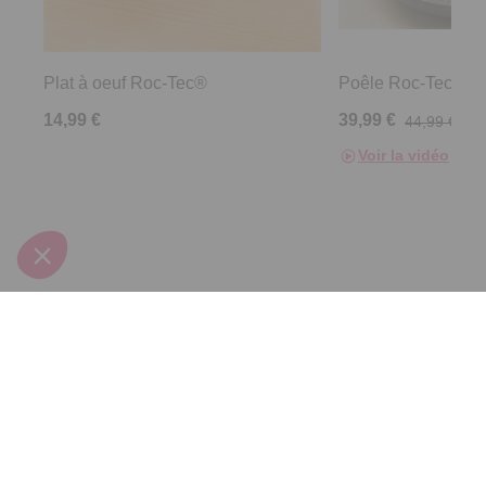
Plat à oeuf Roc-Tec®
Poêle Roc-Tec® D
3.9
/
5
-
203
avis
4.6
/
5
-
14,99 €
39,99 €
44,99 €
Voir la vidéo
Derniers articles consultés