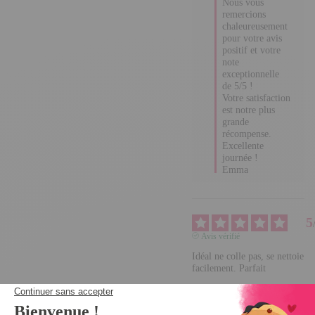
Nous vous 
remercions 
chaleureusement 
pour votre avis 
positif et votre 
note 
exceptionnelle de 
5/5 ! 

Votre satisfaction 
est notre plus 
grande 
récompense. 

Excellente 
journée !

Emma
5
Avis vérifié
Idéal ne colle pas, se 
nettoie facilement. 
Parfait
Avis du
28/08/2025
, suite à