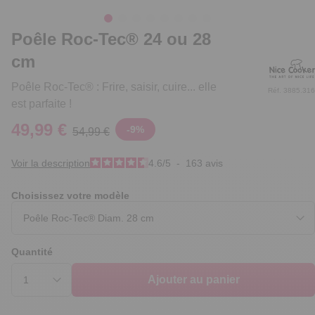
Poêle Roc-Tec® 24 ou 28
cm
Poêle Roc-Tec® : Frire, saisir, cuire... elle
Réf. 3885.316
est parfaite !
49,99 €
-
9
%
54,99 €
Voir la description
4.6
/
5
-
163
avis
Choisissez votre modèle
Quantité
Ajouter au panier