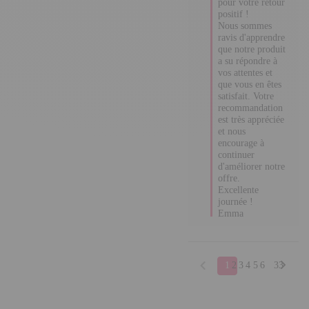
remercions 
chaleureusement 
pour votre retour 
positif ! 

Nous sommes 
ravis d'apprendre 
que notre produit 
a su répondre à 
vos attentes et 
que vous en êtes 
satisfait. Votre 
recommandation 
est très appréciée 
et nous 
encourage à 
continuer 
d'améliorer notre 
offre.

Excellente 
journée !

Emma
1
2
3
4
5
6
33