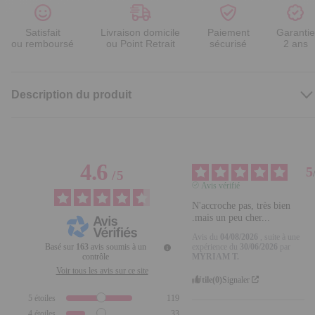
Satisfait
Livraison domicile
Paiement
Garantie
ou remboursé
ou Point Retrait
sécurisé
2 ans
Description du produit
4.6
5
/
5
Avis vérifié
N'accroche pas, très 
bien .mais un peu cher...
Avis du
04/08/2026
, suite à
Basé sur
163
avis soumis à un
une expérience du
contrôle
30/06/2026
par
MYRIAM T.
Voir tous les avis sur ce site
Utile
(0)
Signaler
5
étoiles
119
4
étoiles
33