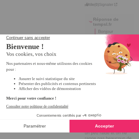
Utile
(0)
Signaler
Réponse de
tempsl.fr
Bonjour 
Paulette,

Merci pour 
votre 
commentaire, 
nous sommes 
vraiment ravis 
que vous 
ayez 
appréciés nos 
produits.

A très vite. 

Antonio
3
Avis vérifié
un peu raide et on ne 
range pas beaucoup de 