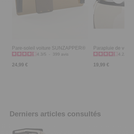
Pare-soleil voiture SUNZAPPER®
Parapluie de voiture
4.3
/
5
-
399
avis
4.2
/
5
-
24,99 €
19,99 €
Derniers articles consultés