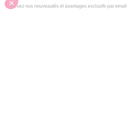
Recevez nos nouveautés et avantages exclusifs par email
Je
m’inscris
En renseignant votre adresse email vous acceptez de recevoir nos newsletters par
courrier électronique et vous prenez connaissance de notre
politique de
confidentialité
Satisfait
Service client
Paiement
ou remboursé
à votre écoute
sécurisé
Garantie
Livraison domicile
Suivi de
2 ans
ou Point Retrait
commande