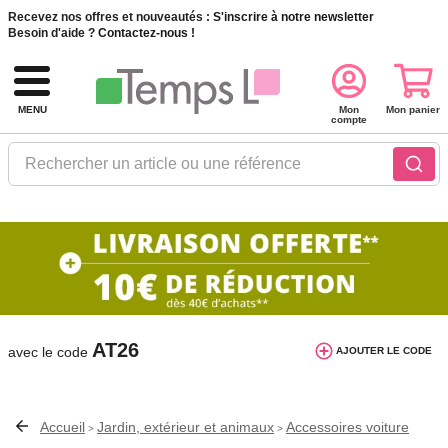
Recevez nos offres et nouveautés :
S'inscrire à notre newsletter
Besoin d'aide ?
Contactez-nous !
MENU
Mon
Mon panier
compte
Rechercher un article ou une référence
10€ de réduction dès 40€ d'achat. Offre
valable du 03/08/2026 au 12/08/2026.
AT26
avec le code
AJOUTER LE CODE
Accueil
Jardin, extérieur et animaux
Accessoires voiture
>
>