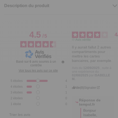
Description du produit
4.5
4
/
5
Avis vérifié
Il y aurait fallut 2 autres 
compartiments pour 
mettre les cartes 
bancaires, par exemple.
Basé sur
6
avis soumis à un
contrôle
Avis du
12/09/2025
, suite à
Voir tous les avis sur ce site
une expérience du
02/08/2025
par
ISABELLE
M.
5
étoiles
4
4
étoiles
1
Utile
(0)
Signaler
3
étoiles
1
2
étoiles
0
Réponse de
tempsl.fr
1
étoile
0
Bonjour 
Trier les avis
Isabelle,
