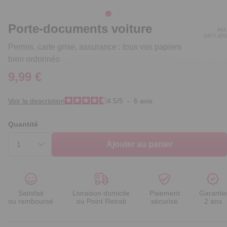
Porte-documents voiture
Réf.
0477.455
Permis, carte grise, assurance : tous vos papiers
bien ordonnés
9,99 €
Voir la description
4.5
/
5
-
6
avis
Quantité
Ajouter au panier
Satisfait
Livraison domicile
Paiement
Garantie
ou remboursé
ou Point Retrait
sécurisé
2 ans