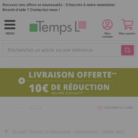
Recevez nos offres et nouveautés :
S'inscrire à notre newsletter
Besoin d'aide ?
Contactez-nous !
MENU
Mon
Mon panier
compte
Rechercher un article ou une référence
10€ de réduction dès 40€ d'achat. Offre
AJOUTER LE CODE
valable du 03/08/2026 au 12/08/2026.
AT26
avec le code
Accueil
Maison et décoration
Décorations
Objets déco
>
>
>