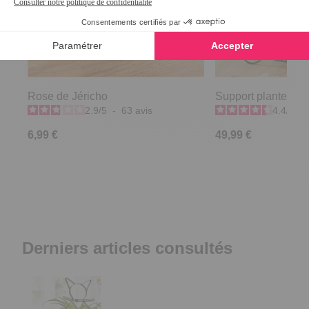
Rose de Jéricho
Support plantes a
2.9
/
5
-
63
avis
4.4
/
5
-
6,99 €
49,99 €
Derniers articles consultés