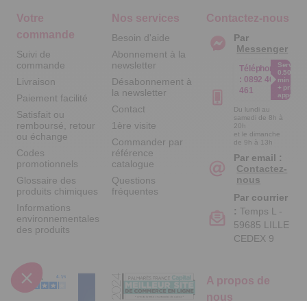
Votre
Nos services
Contactez-nous
commande
Besoin d'aide
Par
Messenger
Suivi de
Abonnement à la
commande
newsletter
Service
Téléphone
0.50€ /
:
0892 461
Livraison
Désabonnement à
min
+ prix
461
la newsletter
appel
Paiement facilité
Contact
Du lundi au
Satisfait ou
samedi de 8h à
remboursé, retour
1ère visite
20h
et le dimanche
ou échange
Commander par
de 9h à 13h
Codes
référence
Par email :
promotionnels
catalogue
Contactez-
nous
Glossaire des
Questions
produits chimiques
fréquentes
Par courrier
Informations
:
Temps L -
environnementales
59685 LILLE
des produits
CEDEX 9
A propos de
nous