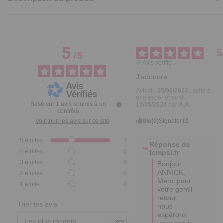
5
5
/
5
Avis vérifié
J'adooore
Avis du
05/06/2024
, suite à
une expérience du
Basé sur
1
avis soumis à un
12/05/2024
par
A.A.
contrôle
Utile
(0)
Signaler
Voir tous les avis sur ce site
5
étoiles
1
Réponse de
4
étoiles
0
tempsl.fr
3
étoiles
0
Bonjour 
ANNICK,

2
étoiles
0
Merci pour 
1
étoile
0
votre gentil 
retour, 
Trier les avis
nous 
espérons 
vous servir 