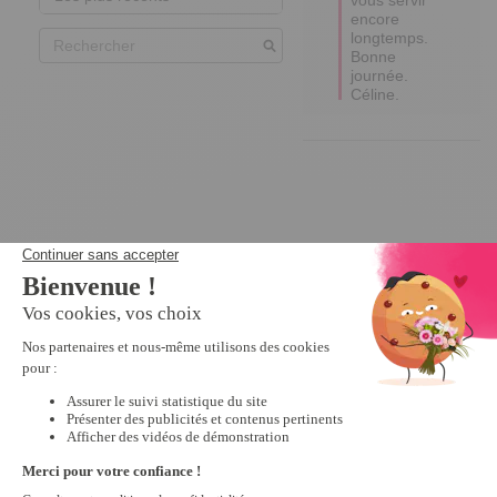
encore 
longtemps.

Bonne 
journée.

Céline.
Nous vous recommandons