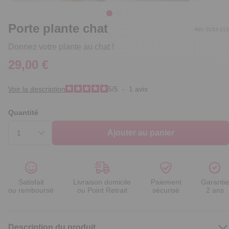
Porte plante chat
Réf. 0153.213
Donnez votre plante au chat !
29,00 €
Voir la description
5
/
5
-
1
avis
Quantité
Ajouter au panier
Satisfait
Livraison domicile
Paiement
Garantie
ou remboursé
ou Point Retrait
sécurisé
2 ans
Description du produit