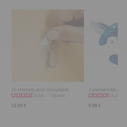
10 crochets acier inoxydable
2 presse-tube denti
4.5
/
5
-
234
avis
4.2
/
5
-
12,99 €
8,99 €