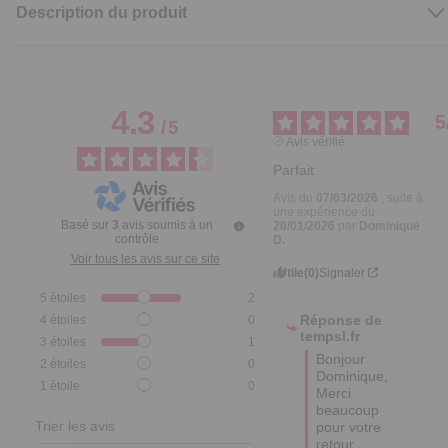
Description du produit
4.3
5
/
5
Avis vérifié
Parfait
Avis du
07/03/2026
, suite à
une expérience du
Basé sur
3
avis soumis à un
20/01/2026
par
Dominique
contrôle
D.
Voir tous les avis sur ce site
Utile
(0)
Signaler
5
étoiles
2
Réponse de
4
étoiles
0
tempsl.fr
3
étoiles
1
Bonjour 
2
étoiles
0
Dominique,

1
étoile
0
Merci 
beaucoup 
Trier les avis
pour votre 
retour 