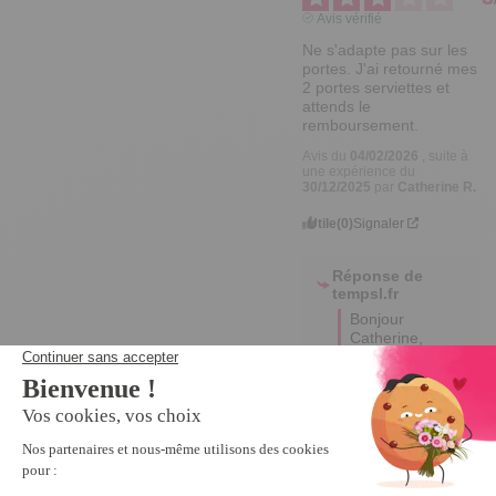
Avis vérifié
Ne s'adapte pas sur les 
portes. J'ai retourné mes 
2 portes serviettes et 
attends le 
remboursement.
Avis du
04/02/2026
, suite à
une expérience du
30/12/2025
par
Catherine R.
Utile
(0)
Signaler
Réponse de
tempsl.fr
Bonjour 
Catherine,  

Nous 
sommes 
désolés 
d'apprendre 
que nos 
porte-
serviettes ne 
se sont pas 