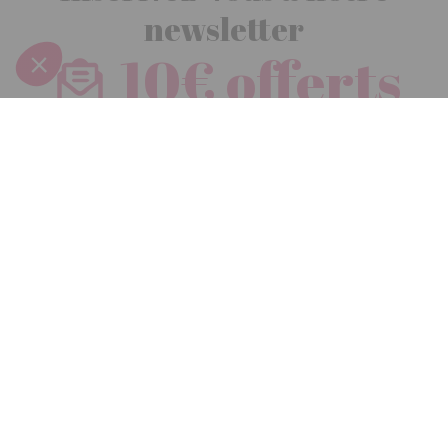
newsletter
10€ offerts
dès 30€ d’achats - condition dans votre e-mail de confirmation
Recevez nos nouveautés et avantages exclusifs par email
Je
m’inscris
En renseignant votre adresse email vous acceptez de recevoir nos newsletters par
courrier électronique et vous prenez connaissance de notre
politique de
confidentialité
Satisfait
Service client
Paiement
ou remboursé
à votre écoute
sécurisé