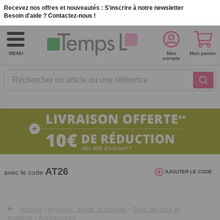
Recevez nos offres et nouveautés :
S'inscrire à notre newsletter
Besoin d'aide ?
Contactez-nous !
MENU
Mon
Mon panier
compte
Rechercher un article ou une référence
10€ de réduction dès 40€ d'achat. Offre
valable du 03/08/2026 au 12/08/2026.
AT26
avec le code
AJOUTER LE CODE
Accueil
Hygiène, mode et beauté
Salle de bain et
>
>
hygiène
Accessoires
>