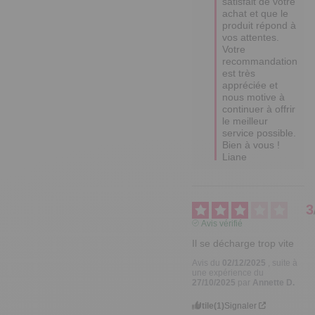
satisfait de votre 
achat et que le 
produit répond à 
vos attentes. 

Votre 
recommandation 
est très 
appréciée et 
nous motive à 
continuer à offrir 
le meilleur 
service possible.

Bien à vous !

Liane
3
Avis vérifié
Il se décharge trop vite
Avis du
02/12/2025
, suite à
une expérience du
27/10/2025
par
Annette D.
Utile
(1)
Signaler