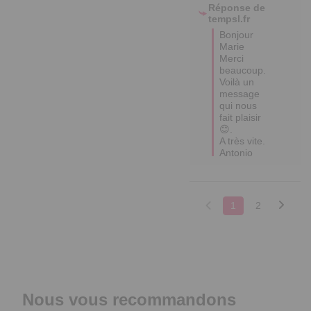
Réponse de
tempsl.fr
Bonjour 
Marie

Merci 
beaucoup. 
Voilà un 
message 
qui nous 
fait plaisir 
😊.

A très vite.

Antonio
1
2
Nous vous recommandons