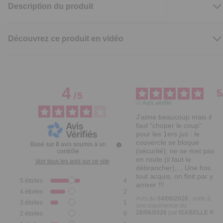
Description du produit
Découvrez ce produit en vidéo
4
5
/
5
Avis vérifié
J'aime beaucoup mais il 
faut "choper le coup" 
pour les 1ers jus : le 
couvercle se bloque 
Basé sur
8
avis soumis à un
(sécurité), ne se met pas 
contrôle
en route (il faut le 
Voir tous les avis sur ce site
débrancher),... Une fois 
tout acquis, on finit par y 
5
étoiles
4
arriver !!!
4
étoiles
2
Avis du
04/08/2026
, suite à
3
étoiles
1
une expérience du
28/06/2026
par
ISABELLE P.
2
étoiles
0