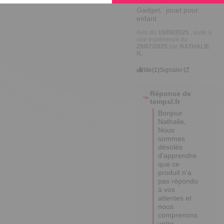
Gadget,  jouet pour 
enfant
Avis du
15/09/2025
, suite à
une expérience du
29/07/2025
par
NATHALIE
N.
Utile
(1)
Signaler
Réponse de
tempsl.fr
Bonjour 
Nathalie, 

Nous 
sommes 
désolés 
d'apprendre 
que ce 
produit n'a 
pas répondu 
à vos 
attentes et 
nous 
comprenons 
votre 