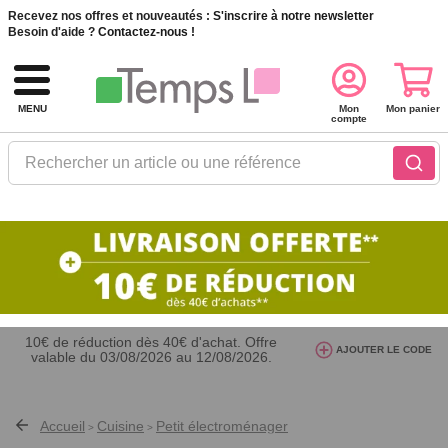
Recevez nos offres et nouveautés :
S'inscrire à notre newsletter
Besoin d'aide ?
Contactez-nous !
MENU
Mon
Mon panier
compte
Rechercher un article ou une référence
10€ de réduction dès 40€ d'achat. Offre
AJOUTER LE CODE
valable du 03/08/2026 au 12/08/2026.
AT26
avec le code
Accueil
Cuisine
Petit électroménager
>
>