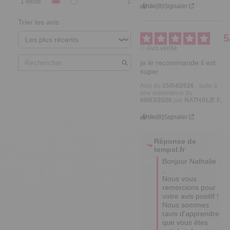
1
étoile
1
Utile
(0)
Signaler
Trier les avis
5
Avis vérifié
je le recommande il est 
super
Avis du
15/04/2026
, suite à
une expérience du
09/03/2026
par
NATHALIE F.
Utile
(0)
Signaler
Réponse de
tempsl.fr
Bonjour Nathalie 
,

Nous vous 
remercions pour 
votre avis positif ! 

Nous sommes 
ravis d'apprendre 
que vous êtes 