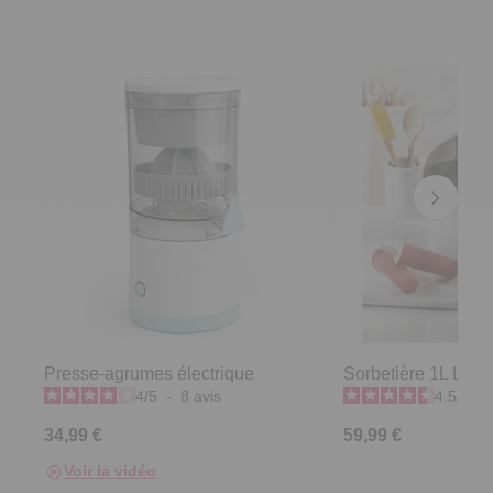
Presse-agrumes électrique
Sorbetière 1L Livo
4
/
5
-
8
avis
4.5
/
5
-
34,99 €
59,99 €
Voir la vidéo