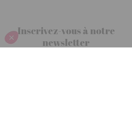
Inscrivez-vous à notre
newsletter
10€ offerts
dès 30€ d’achats - condition dans votre e-mail de confirmation
Recevez nos nouveautés et avantages exclusifs par email
Je
m’inscris
En renseignant votre adresse email vous acceptez de recevoir nos newsletters par
courrier électronique et vous prenez connaissance de notre
politique de
confidentialité