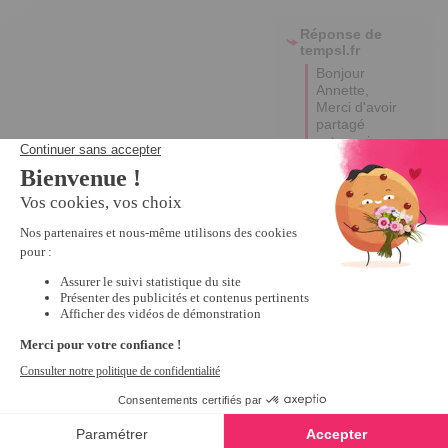
Réponse de
tempsl.fr
Bonjour 
Annette,

Merci d'avoir 
partagé 
votre avis. 

Nous 
prenons 
note de 
votre retour 
et nous 
chercherons 
à améliorer 
nos produits 
à l'avenir.

Excellente 
journée !

Emma
1
Avis vérifié