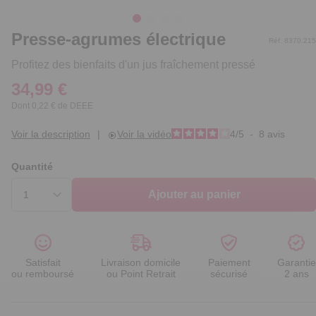
Presse-agrumes électrique
Réf. 8370.215
Profitez des bienfaits d'un jus fraîchement pressé
34,99 €
Dont 0,22 € de DEEE
Voir la description
|
Voir la vidéo
4
/
5
-
8
avis
Quantité
Ajouter au panier
Satisfait
Livraison domicile
Paiement
Garantie
ou remboursé
ou Point Retrait
sécurisé
2 ans