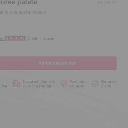
urée patate
Réf. 1751.213
une bonne purée maison
Voir le produit
Voir le produit
Voir le produit
Voir le produit
ion
4.4
/
5
-
7
avis
Ajouter au panier
Livraison domicile
Paiement
Garantie
ursé
ou Point Retrait
sécurisé
2 ans