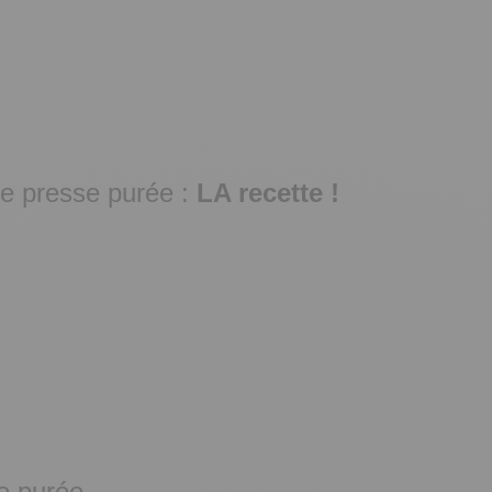
de
presse purée
:
LA recette !
se purée