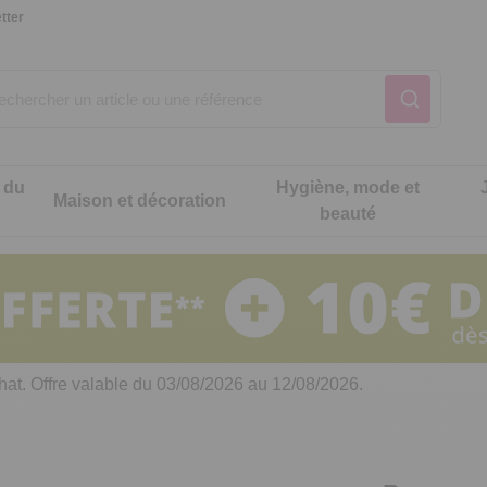
tter
 du
Hygiène, mode et
Maison et décoration
beauté
Notre produit du m
Notre produit du m
Notre produit du m
Notre produit du m
Notre produit du m
Notre produit du m
ons cuisine
t intimité
hat. Offre valable du 03/08/2026 au 12/08/2026.
 table
es de cuisine malins