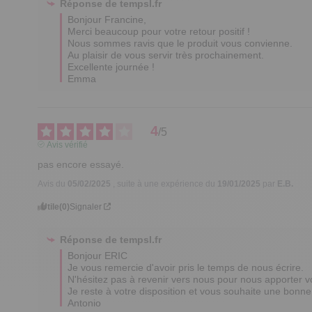
Réponse de
tempsl.fr
Bonjour Francine,

Merci beaucoup pour votre retour positif ! 

Nous sommes ravis que le produit vous convienne.

Au plaisir de vous servir très prochainement.

Excellente journée !

Emma
4
/
5
Avis vérifié
pas encore essayé.
Avis du
05/02/2025
, suite à une expérience du
19/01/2025
par
E.B.
Utile
(0)
Signaler
Réponse de
tempsl.fr
Bonjour ERIC

Je vous remercie d'avoir pris le temps de nous écrire.

N'hésitez pas à revenir vers nous pour nous apporter vot
Je reste à votre disposition et vous souhaite une bonne 
Antonio