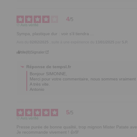
4
/
5
Avis vérifié
Sympa, plastique dur : voir s'il tiendra ...
Avis du
02/02/2025
, suite à une expérience du
13/01/2025
par
S.P.
Utile
(0)
Signaler
Réponse de
tempsl.fr
Bonjour SIMONNE,

Merci pour votre commentaire, nous sommes vraiment r
A très vite.  

Antonio
5
/
5
Avis vérifié
Presse purée de bonne qualité, trop mignon Mister Patate avec
Je recommande vivement ! 👍💯