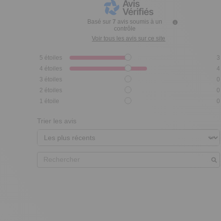
Basé sur
7
avis soumis à un
contrôle
Voir tous les avis sur ce site
5
étoiles
3
4
étoiles
4
3
étoiles
0
2
étoiles
0
1
étoile
0
Trier les avis