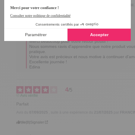
Avis du
15/11/2025
, suite à une expérience du
24/09/2025
par
Annie M.
Utile
(0)
Signaler
Réponse de
tempsl.fr
Bonjour Annie,

Merci beaucoup pour votre retour positif ! 

Nous sommes ravis d'apprendre que notre produit vous a ap
pratique. 

Votre avis est précieux et nous motive à continuer d'amél
Excellente journée !

Edina
4
/
5
Avis vérifié
Parfait
Avis du
07/09/2025
, suite à une expérience du
21/07/2025
par
FRANCIN
Utile
(0)
Signaler