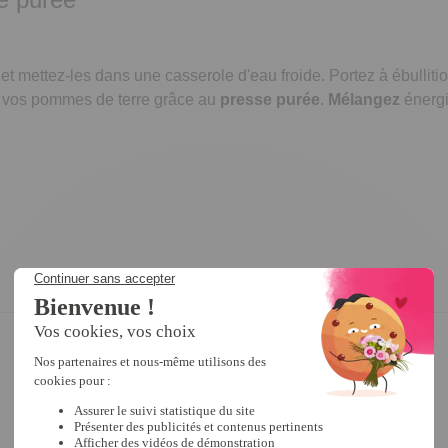
et mettez-les dans une casserole d'eau froide. Portez à ébulliti
vos pommes de terre grâce au
presse purée
.
Mélangez
énergi
5
/
5
Avis vérifié
Rigolo très pratique