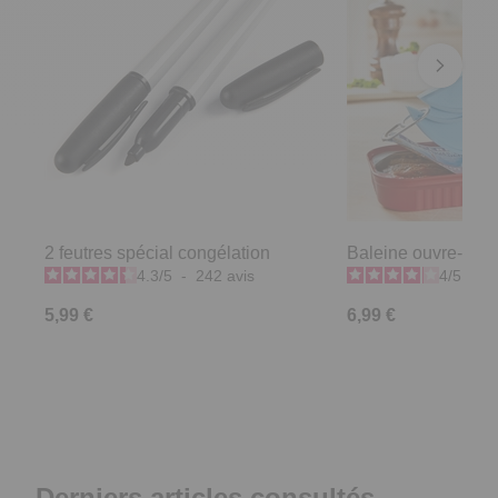
2 feutres spécial congélation
Baleine ouvre-boît
4.3
/
5
-
242
avis
4
/
5
-
1
5,99 €
6,99 €
Derniers articles consultés