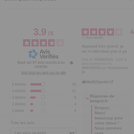
3.9
4
/
5
Avis vérifié
Appareil très grand, je 
ne m’attendais pas à ça
Avis du
18/08/2025
, suite à
Basé sur
57
avis soumis à un
une expérience du
contrôle
08/07/2025
par
Anonymous
M.
Voir tous les avis sur ce site
Utile
(0)
Signaler
5
étoiles
20
4
étoiles
21
Réponse de
3
étoiles
8
tempsl.fr
2
étoiles
4
Bonjour,

1
étoile
4
Merci 
beaucoup pour 
Trier les avis
votre retour ! 
Nous sommes 
ravis 