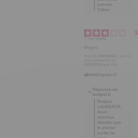
journée.

Céline.
3
Avis vérifié
Moyen.
Avis du
24/06/2024
, suite à
une expérience du
20/05/2024
par
A.A.
Utile
(0)
Signaler
Réponse de
tempsl.fr
Bonjour 
LAURENCE,

Nous 
sommes 
désolés que 
le presse-
purée ne 
vous 