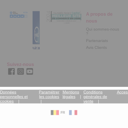
A propos de
nous
Qui sommes-nous
?
Partenariats
Avis Clients
Suivez-nous
Données
Paramétrer
Mentions
Conditions
Access
personnelles et
les cookies
légales
générales de
cookies
vente
FR