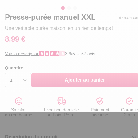
Presse-purée manuel XXL
Réf. 5174.115
Une véritable purée maison, en un rien de temps !
8,99 €
Voir la description
3.9
/
5
-
57
avis
Quantité
Ajouter au panier
Satisfait
Livraison domicile
Paiement
Garantie
ou remboursé
ou Point Retrait
sécurisé
2 ans
Description du produit