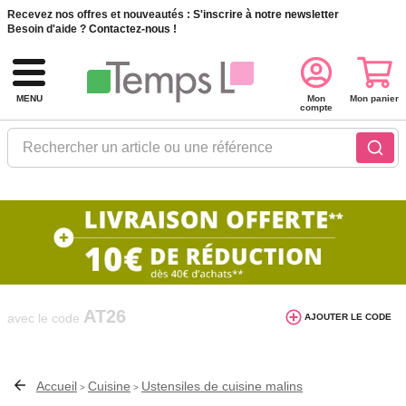
Recevez nos offres et nouveautés :
S'inscrire à notre newsletter
Besoin d'aide ?
Contactez-nous !
MENU
Mon
Mon panier
compte
Rechercher un article ou une référence
10€ de réduction dès 40€ d'achat. Offre
AJOUTER LE CODE
valable du 03/08/2026 au 12/08/2026.
AT26
avec le code
Accueil
Cuisine
Ustensiles de cuisine malins
>
>