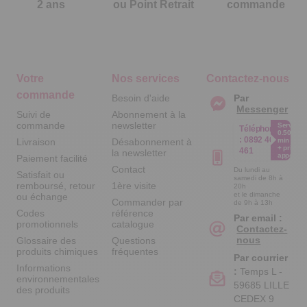
2 ans
ou Point Retrait
commande
Votre
Nos services
Contactez-nous
commande
Besoin d'aide
Par
Messenger
Suivi de
Abonnement à la
commande
newsletter
Service
Téléphone
0.50€ /
:
0892 461
Livraison
Désabonnement à
min
+ prix
461
la newsletter
appel
Paiement facilité
Contact
Du lundi au
Satisfait ou
samedi de 8h à
remboursé, retour
1ère visite
20h
et le dimanche
ou échange
Commander par
de 9h à 13h
Codes
référence
Par email :
promotionnels
catalogue
Contactez-
nous
Glossaire des
Questions
produits chimiques
fréquentes
Par courrier
Informations
:
Temps L -
environnementales
59685 LILLE
des produits
CEDEX 9