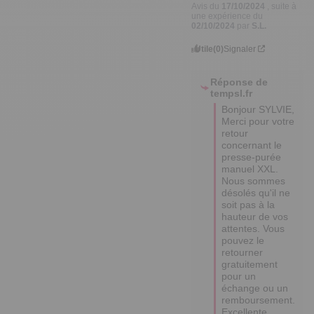
Avis du
17/10/2024
, suite à
une expérience du
02/10/2024
par
S.L.
Utile
(0)
Signaler
Réponse de
tempsl.fr
Bonjour SYLVIE, 

Merci pour votre 
retour 
concernant le 
presse-purée 
manuel XXL. 

Nous sommes 
désolés qu'il ne 
soit pas à la 
hauteur de vos 
attentes. Vous 
pouvez le 
retourner 
gratuitement 
pour un 
échange ou un 
remboursement.

Excellente 