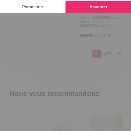
Avis vérifié
Fonctionne très bien
Avis du
11/08/2023
, suite à
une expérience du
08/07/2023
par
A.A.
Utile
(0)
Signaler
1
2
3
4
5
6
12
Nous vous recommandons