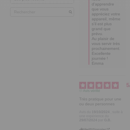
d'apprendre 
que vous 
appréciez votre 
appareil, même 
s'il est plus 
grand que 
prévu. 

Au plaisir de 
vous servir très 
prochainement.

Excellente 
journée !

Emma
5
Avis vérifié
Très pratique pour une 
ou deux personnes
Avis du
19/10/2024
, suite à
une expérience du
29/07/2024
par
G.B.
Utile
(0)
Signaler