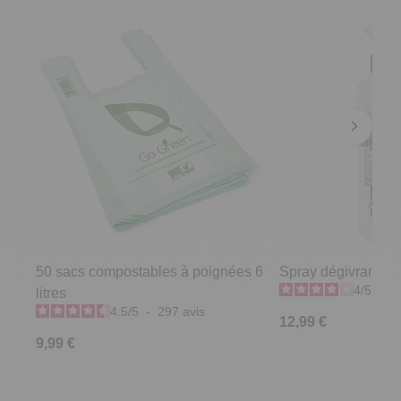
50 sacs compostables à poignées 6
Spray dégivrant co
4
/
5
-
2
litres
4.5
/
5
-
297
avis
12,99 €
9,99 €