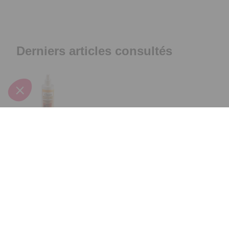
Derniers articles consultés
Produit
nettoyant et
dégraissant
meubles
cuisine