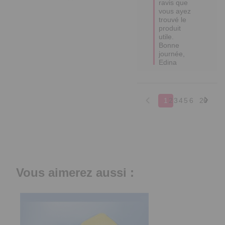
ravis que 
vous ayez 
trouvé le 
produit 
utile.

Bonne 
journée,

Edina
1
2
3
4
5
6
26
Vous aimerez aussi :