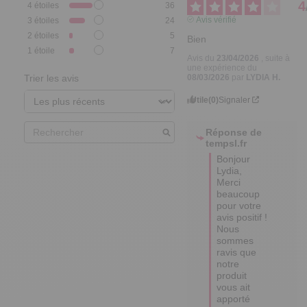
4
4
étoiles
36
Avis vérifié
3
étoiles
24
2
étoiles
5
Bien
1
étoile
7
Avis du
23/04/2026
, suite à
une expérience du
08/03/2026
par
LYDIA H.
Trier les avis
Utile
(0)
Signaler
Réponse de
tempsl.fr
Bonjour 
Lydia, 

Merci 
beaucoup 
pour votre 
avis positif ! 

Nous 
sommes 
ravis que 
notre 
produit 
vous ait 
apporté 