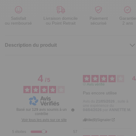
Satisfait
Livraison domicile
Paiement
Garantie
ou remboursé
ou Point Retrait
sécurisé
2 ans
Description du produit
4
4
/
5
Avis vérifié
Pas encore utilise
Avis du
21/05/2026
, suite à
une expérience du
Basé sur
129
avis soumis à un
04/04/2026
par
ANNETTE M.
contrôle
Utile
(0)
Signaler
Voir tous les avis sur ce site
5
étoiles
57