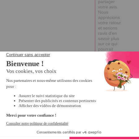
partager 
votre avis. 

Nous 
apprécions 
votre retour 
et serions 
ravis d'en 
savoir plus 
sur ce qui 
pourrait 
améliorer 
votre 
expérience. 

Bonne 
journée,

Edina
5
Avis vérifié
Très bien. Bon entretien 
pour mes meubles de 
cuisine
Avis du
22/02/2026
, suite à