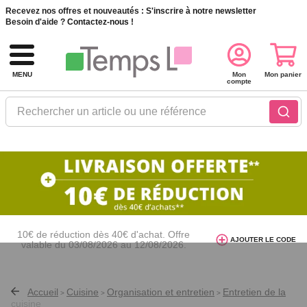
Recevez nos offres et nouveautés :
S'inscrire à notre newsletter
Besoin d'aide ?
Contactez-nous !
MENU
Mon
Mon panier
compte
Rechercher un article ou une référence
10€ de réduction dès 40€ d'achat. Offre
AJOUTER LE CODE
valable du 03/08/2026 au 12/08/2026.
AT26
avec le code
Accueil
Cuisine
Organisation et entretien
Entretien de la
>
>
>
cuisine