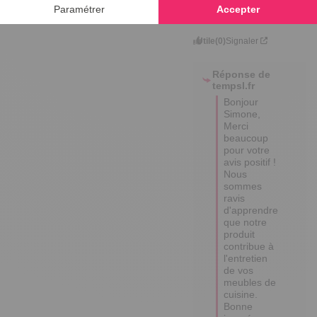
une expérience du
09/01/2026
par
Simone H.
Utile
(0)
Signaler
Réponse de
tempsl.fr
Bonjour 
Simone,

Merci 
beaucoup 
pour votre 
avis positif ! 

Nous 
sommes 
ravis 
d'apprendre 
que notre 
produit 
contribue à 
l'entretien 
de vos 
meubles de 
cuisine.

Bonne 