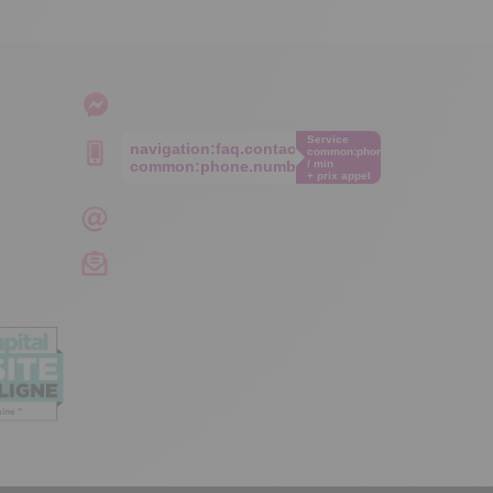
Service
navigation:faq.contact.phone
common:phone.cost€
common:phone.number
/ min
+ prix appel