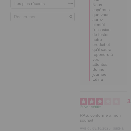
Nous 
espérons 
que vous 
aurez 
bientôt 
l’occasion 
de tester 
notre 
produit et 
qu’il saura 
répondre à 
vos 
attentes.

Bonne 
journée,

Edina
3
Avis vérifié
RAS, conforme à mon 
souhait
Avis du
08/10/2025
, suite à