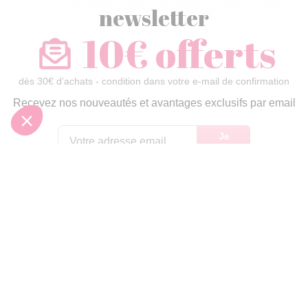
newsletter
10€ offerts
dès 30€ d’achats - condition dans votre e-mail de confirmation
Recevez nos nouveautés et avantages exclusifs par email
Je
m’inscris
En renseignant votre adresse email vous acceptez de recevoir nos newsletters par
courrier électronique et vous prenez connaissance de notre
politique de
confidentialité
Satisfait
Service client
Paiement
ou remboursé
à votre écoute
sécurisé