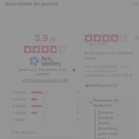
Description du produit
3.9
4
/
5
Avis vérifié
à voir pour une utilisation 
future....
Avis du
19/10/2025
, suite à
Basé sur
7
avis soumis à un
une expérience du
contrôle
24/08/2025
par
EVELYNE D.
Voir tous les avis sur ce site
Utile
(0)
Signaler
5
étoiles
3
4
étoiles
1
Réponse de
tempsl.fr
3
étoiles
2
Bonjour 
2
étoiles
1
Evelyne,

1
étoile
0
Merci 
beaucoup 
Trier les avis
pour votre 
note !
