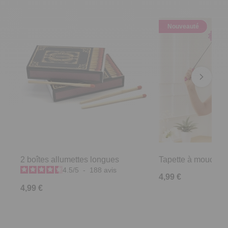
Nouveauté
2 boîtes allumettes longues
Tapette à mouches
4.5
/
5
-
188
avis
4,99 €
4,99 €