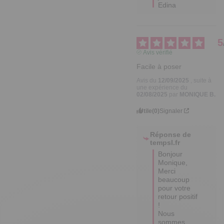
Edina
5
Avis vérifié
Facile à poser
Avis du
12/09/2025
, suite à
une expérience du
02/08/2025
par
MONIQUE B.
Utile
(0)
Signaler
Réponse de
tempsl.fr
Bonjour 
Monique,

Merci 
beaucoup 
pour votre 
retour positif 
! 

Nous 
sommes 