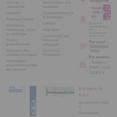
Messenger
Suivi de
Abonnement à la
commande
newsletter
Service
Téléphone
0.50€ /
:
0892 461
Livraison
Désabonnement à
min
+ prix
461
la newsletter
appel
Paiement facilité
Contact
Du lundi au
Satisfait ou
samedi de 8h à
remboursé, retour
1ère visite
20h
et le dimanche
ou échange
Commander par
de 9h à 13h
Codes
référence
Par email :
promotionnels
catalogue
Contactez-
nous
Glossaire des
Questions
produits chimiques
fréquentes
Par courrier
Informations
:
Temps L -
environnementales
59685 LILLE
des produits
CEDEX 9
A propos de
nous
Qui sommes-nous
?
Partenariats