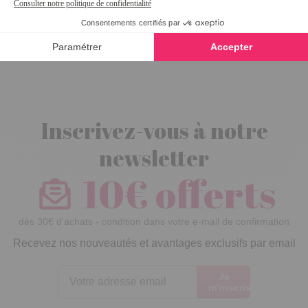
pièces : Chaton
au printemps
Inscrivez-vous à notre
newsletter
10€ offerts
dès 30€ d’achats - condition dans votre e-mail de confirmation
Recevez nos nouveautés et avantages exclusifs par email
Je
m’inscris