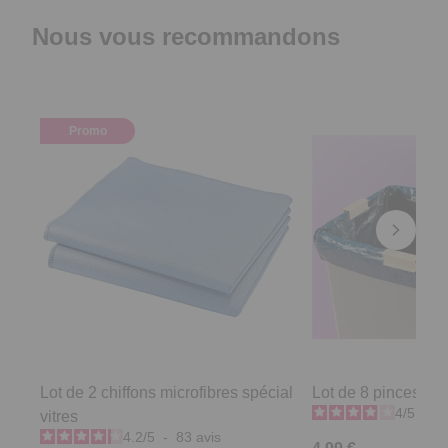
Nous vous recommandons
Promo
Lot de 2 chiffons microfibres spécial
Lot de 8 pinces sa
4
/
5
-
2
vitres
4.2
/
5
-
83
avis