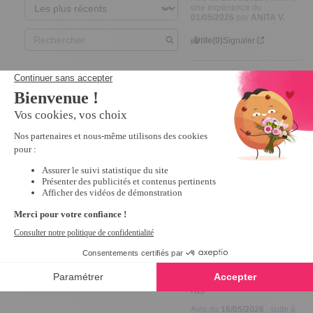
une expérience du
01/05/2026
par
ANITA V.
Utile
(0)
Signaler
5
Avis vérifié
Efficace et prix 
raisonnable pour un petit 
présent.
Avis du
12/06/2026
, suite à
une expérience du
05/05/2026
par
CLAUDINE
D.
Utile
(0)
Signaler
5
Avis vérifié
ras
Avis du
16/05/2026
, suite à