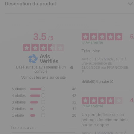
Description du produit
3.5
5
/
5
Avis vérifié
Très  bien
Avis du
15/07/2026
, suite à
une expérience du
Basé sur
151
avis soumis à un
11/06/2026
par
FRANCOISE
contrôle
F.
Voir tous les avis sur ce site
Utile
(0)
Signaler
5
étoiles
46
4
étoiles
42
4
3
étoiles
32
Avis vérifié
2
étoiles
11
Un peu defficile sur un 
1
étoile
20
set mais fonctionne bien 
sur une nappe
Trier les avis
Avis du
18/06/2026
, suite à