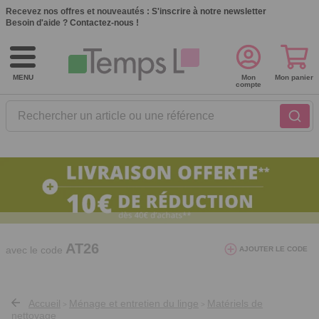
Recevez nos offres et nouveautés :
S'inscrire à notre newsletter
Besoin d'aide ?
Contactez-nous !
MENU
Mon
Mon panier
compte
Rechercher un article ou une référence
10€ de réduction dès 40€ d'achat. Offre
valable du 03/08/2026 au 12/08/2026.
AT26
avec le code
AJOUTER LE CODE
Accueil
Ménage et entretien du linge
Matériels de
>
>
nettoyage