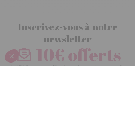
Inscrivez-vous à notre
newsletter
10€ offerts
dès 30€ d’achats - condition dans votre e-mail de confirmation
Recevez nos nouveautés et avantages exclusifs par email
Je
m’inscris
En renseignant votre adresse email vous acceptez de recevoir nos newsletters par
courrier électronique et vous prenez connaissance de notre
politique de
confidentialité